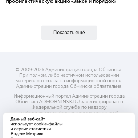
профилактическую акцию «Закон и порядок»
Показать ещё
© 2009-2026 Администрация города Обнинска.
При полном, либо частичном использовании
материалов ссылка на информационный портал
Администрации города Обнинска обязательна.
Информационный портал Администрации города
Обнинска ADMOBNINSK.RU зарегистрирован в
Федеральной службе по надзору
в сфере связи, информационных технологий
и массовых коммуникаций (Роскомнадзор) 24 июля
Данный веб-сайт
2018 года.
использует cookie-файлы
и сервис статистики
Свидетельство о регистрации Эл № ФС77-73321
Яндекс.Метрика.