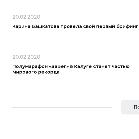
20.02.2020
Карина Башкатова провела свой первый брифинг
20.02.2020
Полумарафон «ЗаБег» в Калуге станет частью
мирового рекорда
По