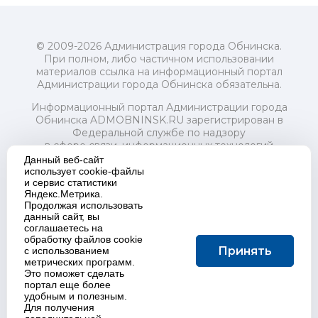
© 2009-2026 Администрация города Обнинска.
При полном, либо частичном использовании
материалов ссылка на информационный портал
Администрации города Обнинска обязательна.
Информационный портал Администрации города
Обнинска ADMOBNINSK.RU зарегистрирован в
Федеральной службе по надзору
в сфере связи, информационных технологий
и массовых коммуникаций (Роскомнадзор) 24 июля
Данный веб-сайт
2018 года.
использует cookie-файлы
и сервис статистики
Свидетельство о регистрации Эл № ФС77-73321
Яндекс.Метрика.
Продолжая использовать
Учредитель: Администрация (исполнительно-
данный сайт, вы
распорядительный орган) городского округа "Город
соглашаетесь на
Обнинск". Главный редактор: Байкова Е.А.
обработку файлов cookie
Адрес электронной почты Редакции:
Принять
с использованием
redactor@admobninsk.ru
метрических программ.
Телефон Редакции: +7 (484) 395-85-85
Это поможет сделать
Настоящий ресурс содержит материалы 18+
портал еще более
Политика в отношении обработки персональных
удобным и полезным.
Для получения
данных