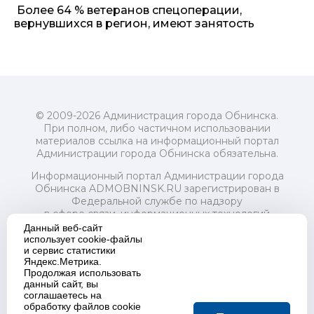
Более 64 % ветеранов спецоперации,
вернувшихся в регион, имеют занятость
© 2009-2026 Администрация города Обнинска.
При полном, либо частичном использовании
материалов ссылка на информационный портал
Администрации города Обнинска обязательна.
Информационный портал Администрации города
Обнинска ADMOBNINSK.RU зарегистрирован в
Федеральной службе по надзору
в сфере связи, информационных технологий
и массовых коммуникаций (Роскомнадзор) 24 июля
Данный веб-сайт
2018 года.
использует cookie-файлы
и сервис статистики
Свидетельство о регистрации Эл № ФС77-73321
Яндекс.Метрика.
Продолжая использовать
Учредитель: Администрация (исполнительно-
данный сайт, вы
распорядительный орган) городского округа "Город
соглашаетесь на
Обнинск". Главный редактор: Байкова Е.А.
обработку файлов cookie
Адрес электронной почты Редакции: