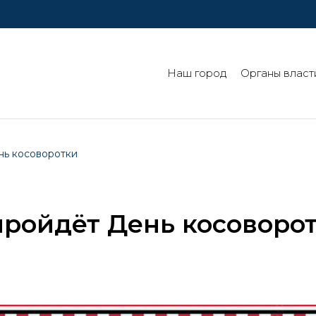
Наш город
Органы власт
нь косоворотки
пройдёт День косоворо