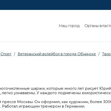
Наш город
Органы власт
Спорт
/
Ветеранский волейбол в городе Обнинске
/
Твор
 многочисленные шаржи, которые много лет рисует Юрий
я, легко узнаваемы. У каждого подмечены юмористичес
 прессе Москвы. Он оформил, как художник, более 3000
ов. Работал играющим тренером в Германии.