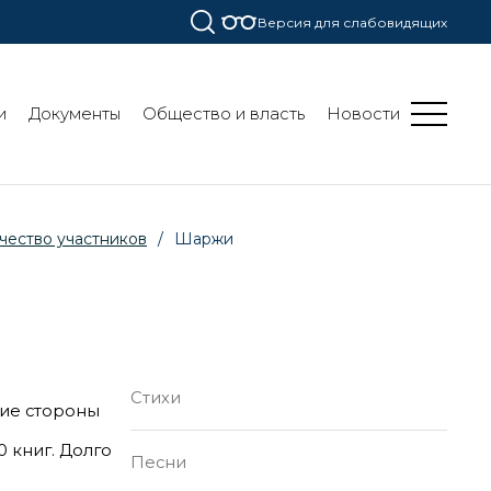
Версия для слабовидящих
и
Документы
Общество и власть
Новости
чество участников
/
Шаржи
Стихи
кие стороны
 книг. Долго
Песни