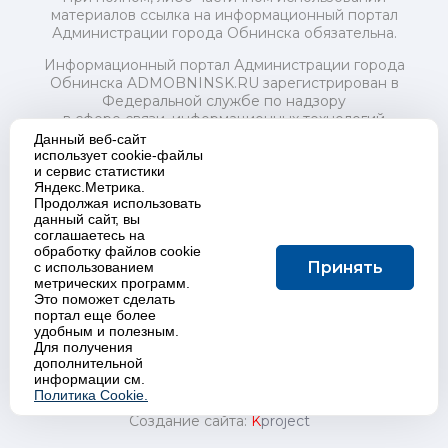
материалов ссылка на информационный портал
Администрации города Обнинска обязательна.
Информационный портал Администрации города
Обнинска ADMOBNINSK.RU зарегистрирован в
Федеральной службе по надзору
в сфере связи, информационных технологий
и массовых коммуникаций (Роскомнадзор) 24 июля
Данный веб-сайт
2018 года.
использует cookie-файлы
и сервис статистики
Свидетельство о регистрации Эл № ФС77-73321
Яндекс.Метрика.
Продолжая использовать
Учредитель: Администрация (исполнительно-
данный сайт, вы
распорядительный орган) городского округа "Город
соглашаетесь на
Обнинск". Главный редактор: Байкова Е.А.
обработку файлов cookie
Адрес электронной почты Редакции:
Принять
с использованием
redactor@admobninsk.ru
метрических программ.
Телефон Редакции: +7 (484) 395-85-85
Это поможет сделать
Настоящий ресурс содержит материалы 18+
портал еще более
Политика в отношении обработки персональных
удобным и полезным.
Для получения
данных
дополнительной
информации см.
Политика Cookie.
Создание сайта:
K
project