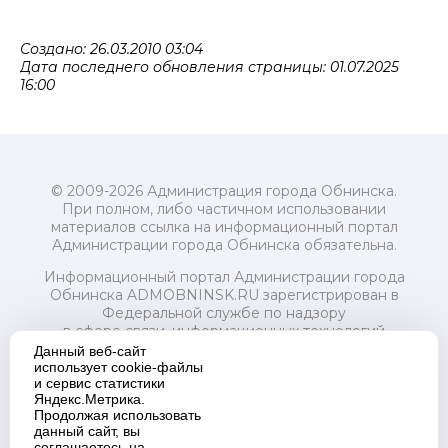
Создано: 26.03.2010 03:04
Дата последнего обновления страницы: 01.07.2025
16:00
© 2009-2026 Администрация города Обнинска.
При полном, либо частичном использовании
материалов ссылка на информационный портал
Администрации города Обнинска обязательна.
Информационный портал Администрации города
Обнинска ADMOBNINSK.RU зарегистрирован в
Федеральной службе по надзору
в сфере связи, информационных технологий
и массовых коммуникаций (Роскомнадзор) 24 июля
Данный веб-сайт
2018 года.
использует cookie-файлы
и сервис статистики
Свидетельство о регистрации Эл № ФС77-73321
Яндекс.Метрика.
Продолжая использовать
Учредитель: Администрация (исполнительно-
данный сайт, вы
распорядительный орган) городского округа "Город
соглашаетесь на