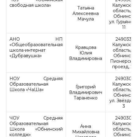
свободная школа»
Калужская
Татьяна
область, г.
Алексеевна
Обнинск,
Мачула
ул. Гурьянова
11
АНО НП
249033,
«Общеобразовательная
Калужская
Кравцова
школа-интернат
область, г.
Юлия
«Дубравушка»
Обнинск,
Владимировна
Пионерски
проезд, 29
НОУ Средняя
249030,
Образовательная
Калужская
Григорий
Школа «ЧаШа»
область, г.
Владимирович
Обнинск,
Тараненко
ул. Звёздная
3
ЧОУ Средняя
249030,
Образовательная
Калужская
Анна
Школа «Обнинский
область, г.
Михайловна
колледж»
Обнинск,