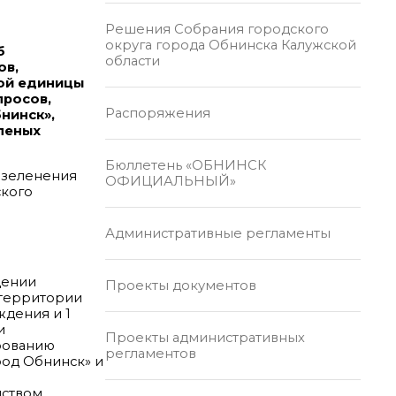
Решения Собрания городского
округа города Обнинска Калужской
б
области
ов,
ной единицы
просов,
Распоряжения
нинск»,
еленых
Бюллетень «ОБНИНСК
 озеленения
ОФИЦИАЛЬНЫЙ»
ского
Административные регламенты
дении
Проекты документов
 территории
ждения и 1
и
Проекты административных
рованию
регламентов
род Обнинск» и
дством