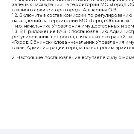
зеленых насаждений на территории МО «Город Обн
главного архитектора города Ашварину О.В.
1.2. Включить в состав комиссии по регулированию
насаждений на территории МО «Город Обнинск»:
- и.о. начальника Управления имущественных и зе
1.3. В Приложение № 3 к постановлению Администр
регулированию вопросов, связанных с охраной, з
«Город Обнинск» слова «начальник Управления им
главы Администрации города по вопросам архитект
2. Настоящие постановление вступает в силу с мо