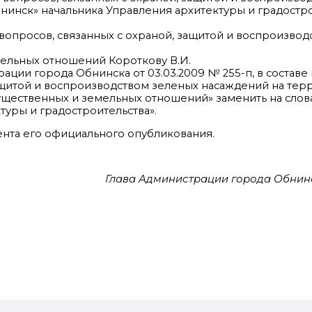
инск» начальника Управления архитектуры и градостро
 вопросов, связанных с охраной, защитой и воспроизво
мельных отношений Короткову В.И.
ации города Обнинска от 03.03.2009 № 255-п, в составе
ащитой и воспроизводством зеленых насаждений на те
ущественных и земельных отношений» заменить на слова
уры и градостроительства».
мента его официального опубликования.
Глава Администрации города Обнинс