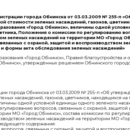
страции города Обнинска от 03.03.2009 № 255-п «О
й стоимости зеленых насаждений, газонов, цветник
разования «Город Обнинск», величины одной услов
цветника, Положения о комиссии по регулированию во
вом зеленых насаждений на территории МО «Город Об
связанных с охраной, защитой и воспроизводством з
 и формы акта обследования зеленых насаждений»
 образования «Город Обнинск», Правил благоустройства и
 Обнинск», утверждённых решением Обнинского город
ции города Обнинска от 03.03.2009 № 255-п «Об утверж
еных насаждений, газонов, цветников, находящихся на
личины одной условной единицы одного зеленого наса
регулированию вопросов, связанных с охраной, защитой 
ории МО «Город Обнинск», состава комиссии по регули
оизводством зеленых насаждений на территории МО «Го
следующего содержания:
ю вопросов, связанных с охраной, защитой и воспроизво