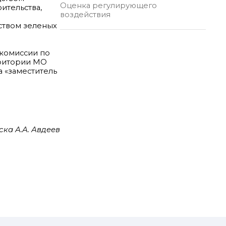
Оценка регулирующего
ительства,
воздействия
дством зеленых
 комиссии по
рритории МО
 «заместитель
ка А.А. Авдеев