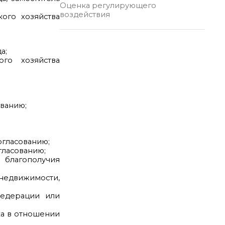
Оценка регулирующего
воздействия
ого хозяйства
а;
го хозяйства
ованию;
огласованию;
гласованию;
 благополучия
недвижимости,
Федерации или
ка в отношении