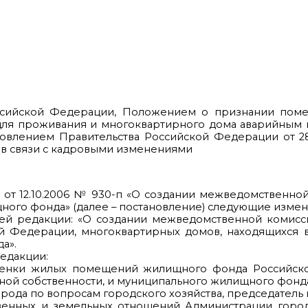
Российской Федерации, Положением о признании по
ля проживания и многоквартирного дома аварийным
овлением Правительства Российской Федерации от 28
кже в связи с кадровыми изменениями
 от 12.10.2006 № 930-п «О создании межведомственно
ого фонда» (далее – постановление) следующие измен
ющей редакции: «О создании межведомственной комис
 Федерации, многоквартирных домов, находящихся 
а».
редакции:
оценки жилых помещений жилищного фонда Российск
ой собственности, и муниципального жилищного фонда 
орода по вопросам городского хозяйства, председатель 
твенных и земельных отношений Администрации город