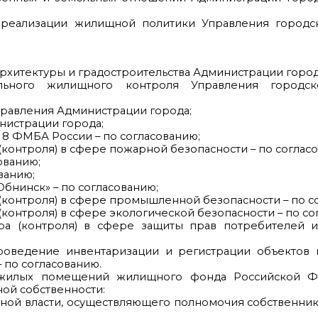
о реализации жилищной политики Управления городск
архитектуры и градостроительства Администрации город
льного жилищного контроля Управления городско
управления Администрации города;
нистрации города;
8 ФМБА России – по согласованию;
(контроля) в сфере пожарной безопасности – по соглас
ованию;
ванию;
бнинск» – по согласованию;
 (контроля) в сфере промышленной безопасности – по с
(контроля) в сфере экологической безопасности – по со
ора (контроля) в сфере защиты прав потребителей и
проведение инвентаризации и регистрации объектов 
 по согласованию.
а жилых помещений жилищного фонда Российской 
ой собственности:
ьной власти, осуществляющего полномочия собственни