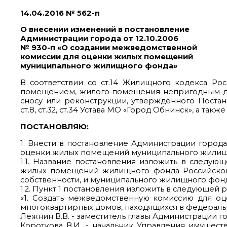
14.04.2016 № 562-п
О внесении изменений в постановление
Администрации города от 12.10.2006
№ 930-п «О создании межведомственной
комиссии для оценки жилых помещений
муниципального жилищного фонда»
В соответствии со ст.14 Жилищного кодекса 
помещением, жилого помещения непригодным д
сносу или реконструкции, утверждённого Постан
ст.8, ст.32, ст.34 Устава МО «Город Обнинск», а та
ПОСТАНОВЛЯЮ:
1. Внести в постановление Администрации города
оценки жилых помещений муниципального жилищн
1.1. Название постановления изложить в следу
жилых помещений жилищного фонда Российской
собственности, и муниципального жилищного фонд
1.2. Пункт 1 постановления изложить в следующей 
«1. Создать межведомственную комиссию для 
многоквартирных домов, находящихся в федеральн
Лежнин В.В. - заместитель главы Администрации г
Короткова В.И. - начальник Управления имущес