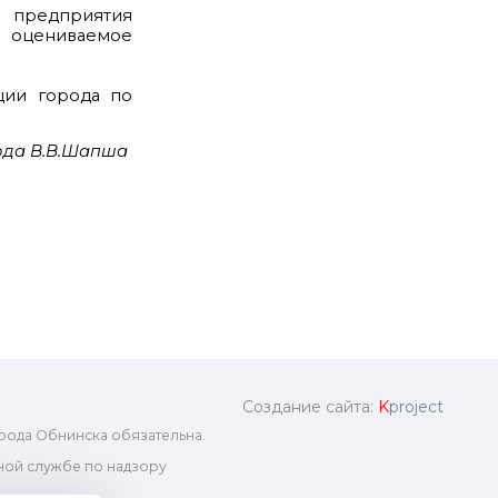
 предприятия
) оцениваемое
ции города по
ода В.В.Шапша
Создание сайта:
K
project
рода Обнинска обязательна.
ой службе по надзору