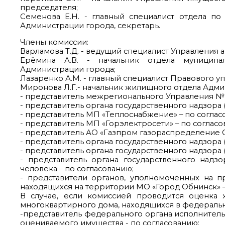
председателя;
Семенова Е.Н. - главный специалист отдела п
Администрации города, секретарь.
Члены комиссии:
Варламова Т.Д. - ведущий специалист Управления 
Ерёмина А.В. - начальник отдела муниципа
Администрации города;
Лазаренко А.М. - главный специалист Правового 
Миронова Л.Г.- начальник жилищного отдела Адми
- представитель межрегионального Управления № 
- представитель органа государственного надзора 
- представитель МП «Теплоснабжение» – по соглас
- представитель МП «Горэлектросети» – по согласо
- представитель АО «Газпром газораспределение О
- представитель органа государственного надзора
- представитель органа государственного надзора 
- представитель органа государственного надз
человека – по согласованию;
- представители органов, уполномоченных на 
находящихся на территории МО «Город Обнинск» –
В случае, если комиссией проводится оценк
многоквартирного дома, находящихся в федеральн
-представитель федерального органа исполнител
оцениваемого имущества - по согласованию;