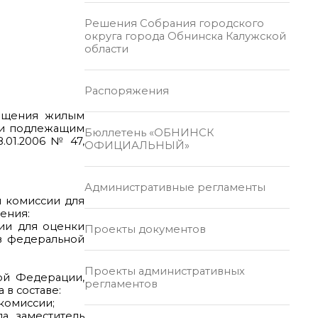
Решения Собрания городского
округа города Обнинска Калужской
области
Распоряжения
мещения жилым
 и подлежащим
Бюллетень «ОБНИНСК
.01.2006 № 47,
ОФИЦИАЛЬНЫЙ»
Административные регламенты
й комиссии для
ения:
сии для оценки
Проекты документов
в федеральной
Проекты административных
ой Федерации,
регламентов
в составе:
комиссии;
а, заместитель