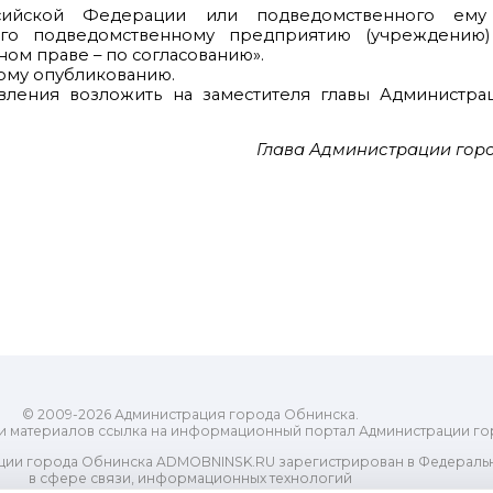
оссийской Федерации или подведомственного ему
 его подведомственному предприятию (учреждению
ом праве – по согласованию».
ому опубликованию.
овления возложить на заместителя главы Администра
Глава Администрации гор
© 2009-2026 Администрация города Обнинска.
и материалов ссылка на информационный портал Администрации го
ии города Обнинска ADMOBNINSK.RU зарегистрирован в Федеральн
в сфере связи, информационных технологий