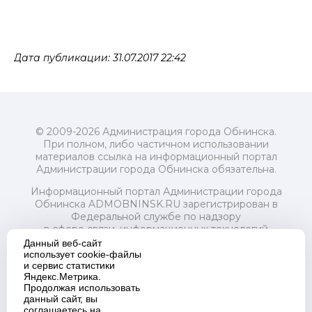
Дата публикации: 31.07.2017 22:42
© 2009-2026 Администрация города Обнинска.
При полном, либо частичном использовании
материалов ссылка на информационный портал
Администрации города Обнинска обязательна.
Информационный портал Администрации города
Обнинска ADMOBNINSK.RU зарегистрирован в
Федеральной службе по надзору
в сфере связи, информационных технологий
и массовых коммуникаций (Роскомнадзор) 24 июля
Данный веб-сайт
2018 года.
использует cookie-файлы
и сервис статистики
Свидетельство о регистрации Эл № ФС77-73321
Яндекс.Метрика.
Продолжая использовать
Учредитель: Администрация (исполнительно-
данный сайт, вы
распорядительный орган) городского округа "Город
соглашаетесь на