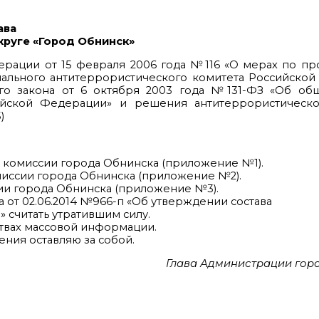
ава
круге «Город Обнинск»
ерации от 15 февраля 2006 года №116 «О мерах по п
нального антитеррористического комитета Российско
льного закона от 6 октября 2003 года №131-ФЗ «Об о
ийской Федерации» и решения антитеррористическ
)
 комиссии города Обнинска (приложение №1).
миссии города Обнинска (приложение №2).
сии города Обнинска (приложение №3).
 от 02.06.2014 №966-п «Об утверждении состава
 считать утратившим силу.
ствах массовой информации.
ения оставляю за собой.
Глава Администрации гор