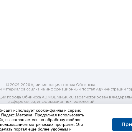
© 2009-2026 Администрация города Обнинска.
и материалов ссылка на информационный портал Администрации го
ии города Обнинска ADMOBNINSK.RU зарегистрирован в Федеральн
в сфере связи, информационных технологий
ассовых коммуникаций (Роскомнадзор) 24 июля 2018 года.
б-сайт использует cookie-файлы и сервис
Свидетельство о регистрации Эл № ФС77-73321
и Яндекс.Метрика. Продолжая использовать
-распорядительный орган) городского округа "Город Обнинск". Глав
йт, вы соглашаетесь на обработку файлов
ес электронной почты Редакции: redactor@admobninsk.ru
При
использованием метрических программ. Это
Телефон Редакции: +7 (484) 395-85-85
делать портал еще более удобным и
Настоящий ресурс содержит материалы 18+