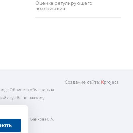
Оценка регулирующего
воздействия
Создание сайта:
K
project
рода Обнинска обязательна.
ой службе по надзору
ный редактор: Байкова Е.А.
нять