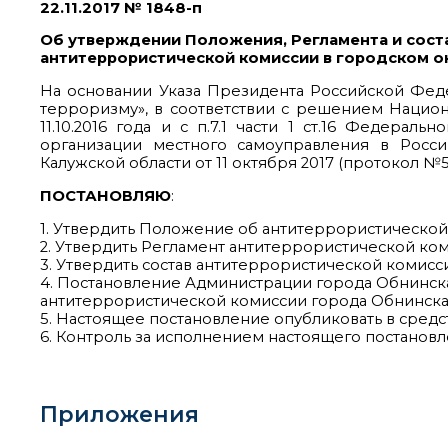
22.11.2017 № 1848-п
Об утверждении Положения, Регламента и сост
антитеррористической комиссии в городском о
На основании Указа Президента Российской Фед
терроризму», в соответствии с решением Нацио
11.10.2016 года и с п.7.1 части 1 ст.16 Федера
организации местного самоуправления в Росс
Калужской области от 11 октября 2017 (протокол №5
ПОСТАНОВЛЯЮ
:
1. Утвердить Положение об антитеррористической
2. Утвердить Регламент антитеррористической ко
3. Утвердить состав антитеррористической комис
4. Постановление Администрации города Обнинска
антитеррористической комиссии города Обнинска»
5. Настоящее постановление опубликовать в сред
6. Контроль за исполнением настоящего постановл
Приложения