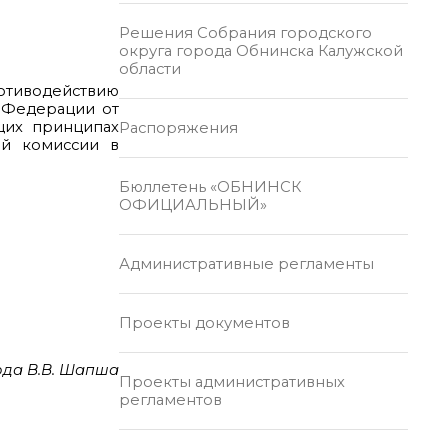
Решения Собрания городского
округа города Обнинска Калужской
области
ротиводействию
й Федерации от
бщих принципах
Распоряжения
ой комиссии в
Бюллетень «ОБНИНСК
ОФИЦИАЛЬНЫЙ»
Административные регламенты
Проекты документов
ода В.В. Шапша
Проекты административных
регламентов