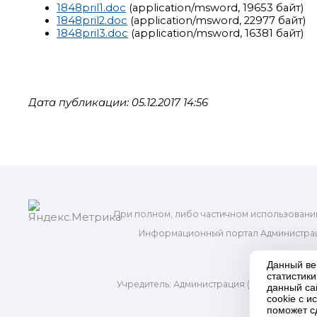
1848pril1.doc
(application/msword, 19653 байт)
1848pril2.doc
(application/msword, 22977 байт)
1848pril3.doc
(application/msword, 16381 байт)
Дата публикации: 05.12.2017 14:56
При полном, либо частичном использовани
Информационный портал Администрац
и м
Данный ве
статистик
Учредитель: Администрация (исполнительно
данный са
Адр
cookie с 
поможет с