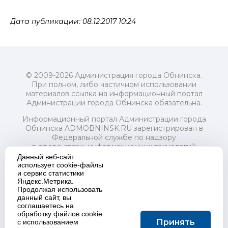
Дата публикации: 08.12.2017 10:24
© 2009-2026 Администрация города Обнинска.
При полном, либо частичном использовании
материалов ссылка на информационный портал
Администрации города Обнинска обязательна.
Информационный портал Администрации города
Обнинска ADMOBNINSK.RU зарегистрирован в
Федеральной службе по надзору
в сфере связи, информационных технологий
и массовых коммуникаций (Роскомнадзор) 24 июля
Данный веб-сайт
2018 года.
использует cookie-файлы
и сервис статистики
Свидетельство о регистрации Эл № ФС77-73321
Яндекс.Метрика.
Продолжая использовать
Учредитель: Администрация (исполнительно-
данный сайт, вы
распорядительный орган) городского округа "Город
соглашаетесь на
Обнинск". Главный редактор: Байкова Е.А.
обработку файлов cookie
Адрес электронной почты Редакции:
Принять
с использованием
redactor@admobninsk.ru