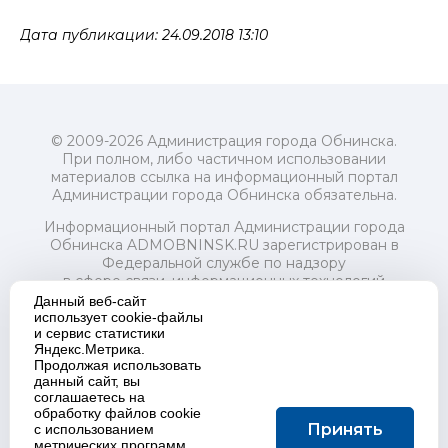
Дата публикации: 24.09.2018 13:10
© 2009-2026 Администрация города Обнинска.
При полном, либо частичном использовании
материалов ссылка на информационный портал
Администрации города Обнинска обязательна.
Информационный портал Администрации города
Обнинска ADMOBNINSK.RU зарегистрирован в
Федеральной службе по надзору
в сфере связи, информационных технологий
и массовых коммуникаций (Роскомнадзор) 24 июля
Данный веб-сайт
2018 года.
использует cookie-файлы
и сервис статистики
Свидетельство о регистрации Эл № ФС77-73321
Яндекс.Метрика.
Продолжая использовать
Учредитель: Администрация (исполнительно-
данный сайт, вы
распорядительный орган) городского округа "Город
соглашаетесь на
Обнинск". Главный редактор: Байкова Е.А.
обработку файлов cookie
Адрес электронной почты Редакции:
Принять
с использованием
redactor@admobninsk.ru
метрических программ.