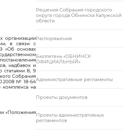
Решения Собрания городского
округа города Обнинска Калужской
области
ах организации
Распоряжения
и, в связи с
З «Об основах
сударственном
Бюллетень «ОБНИНСК
остановления
ОФИЦИАЛЬНЫЙ»
ов, надбавок и
 статьями 8, 9
ского Собрания
Административные регламенты
0.2008 № 18-64
 комплекса на
Проекты документов
нии «Положения
Проекты административных
регламентов