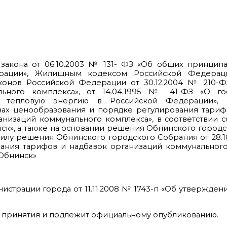
о закона от 06.10.2003 № 131- ФЗ «Об общих принцип
рации», Жилищным кодексом Российской Федераци
онов Российской Федерации от 30.12.2004 № 210-Ф
льного комплекса», от 14.04.1995 № 41-ФЗ «О го
 тепловую энергию в Российской Федерации», п
вах ценообразования и порядке регулирования тариф
изаций коммунального комплекса», в соответствии со
ск», а также на основании решения Обнинского город
силу решения Обнинского городского Собрания от 28.1
ания тарифов и надбавок организаций коммунального
Обнинск»
нистрации города от 11.11.2008 № 1743-п «Об утвержде
ня принятия и подлежит официальному опубликованию.