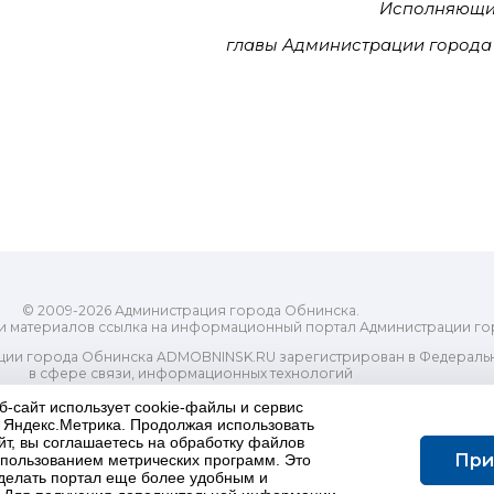
Исполняющи
главы Администрации города
© 2009-2026 Администрация города Обнинска.
и материалов ссылка на информационный портал Администрации го
ии города Обнинска ADMOBNINSK.RU зарегистрирован в Федеральн
в сфере связи, информационных технологий
ассовых коммуникаций (Роскомнадзор) 24 июля 2018 года.
б-сайт использует cookie-файлы и сервис
Свидетельство о регистрации Эл № ФС77-73321
и Яндекс.Метрика. Продолжая использовать
-распорядительный орган) городского округа "Город Обнинск". Глав
йт, вы соглашаетесь на обработку файлов
ес электронной почты Редакции: redactor@admobninsk.ru
При
использованием метрических программ. Это
Телефон Редакции: +7 (484) 395-85-85
делать портал еще более удобным и
Настоящий ресурс содержит материалы 18+