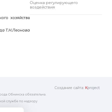
Оценка регулирующего
воздействия
кого хозяйства
да Т.Н.Леонова
Создание сайта:
K
project
рода Обнинска обязательна.
ой службе по надзору