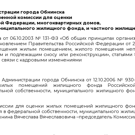
страции города Обнинска
венной комиссии для оценки
й Федерации, многоквартирных домов,
униципального жилищного фонда, и частного жилищ
на от 06.10.2003 № 131-ФЗ «Об общих принципах органи
новлением Правительства Российской Федерации от 2
ещения жилым помещением, жилого помещения неп
и подлежащим сносу или реконструкции», статьями 8,
в связи с кадровыми изменениями
 Администрации города Обнинска от 12.10.2006 № 930
жилых помещений жилищного фонда Российской
ьной собственности, муниципального жилищного фонд
комиссии для оценки жилых помещений жилищного фон
 в федеральной собственности, муниципального жили
жнина Вячеслава Вячеславовича –председатель Комисси