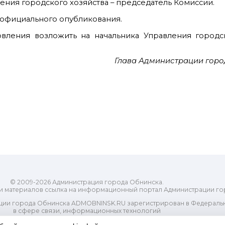
ения городского хозяйства – председатель Комиссии.
е официального опубликования.
овления возложить на начальника Управления городс
Глава Администрации горо
© 2009-2026 Администрация города Обнинска.
и материалов ссылка на информационный портал Администрации го
ии города Обнинска ADMOBNINSK.RU зарегистрирован в Федеральн
в сфере связи, информационных технологий
ассовых коммуникаций (Роскомнадзор) 24 июля 2018 года.