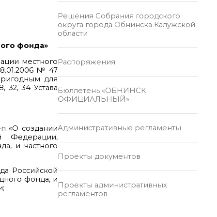
Решения Собрания городского
округа города Обнинска Калужской
области
ного фонда»
зации местного
Распоряжения
8.01.2006 № 47
ригодным для
 32, 34 Устава
Бюллетень «ОБНИНСК
ОФИЦИАЛЬНЫЙ»
Административные регламенты
-п «О создании
 Федерации,
а, и частного
Проекты документов
да Российской
щного фонда, и
Проекты административных
и;
регламентов