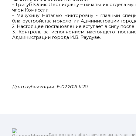
- Тригуб Юлию Леонидовну – начальник отдела му
член Комиссии;
- Макухину Наталью Викторовну - главный спе
благоустройства и экологии Администрации города
2. Настоящее постановление вступает в силу посл
3. Контроль за исполнением настоящего постан
Администрации города И.В. Раудуве.
Дата публикации: 15.02.2021 11:20
При полном, либо частичном использовани