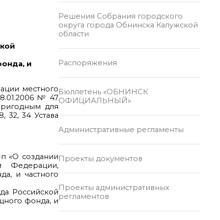
Решения Собрания городского
округа города Обнинска Калужской
области
ской
Распоряжения
онда, и
зации местного
Бюллетень «ОБНИНСК
8.01.2006 № 47
ОФИЦИАЛЬНЫЙ»
ригодным для
 32, 34 Устава
Административные регламенты
-п «О создании
Проекты документов
 Федерации,
а, и частного
Проекты административных
да Российской
регламентов
щного фонда, и