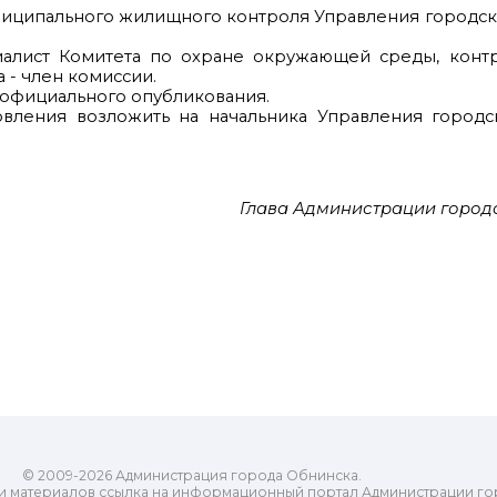
ниципального жилищного контроля Управления городско
циалист Комитета по охране окружающей среды, конт
 - член комиссии.
е официального опубликования.
овления возложить на начальника Управления городс
Глава Администрации города
© 2009-2026 Администрация города Обнинска.
и материалов ссылка на информационный портал Администрации го