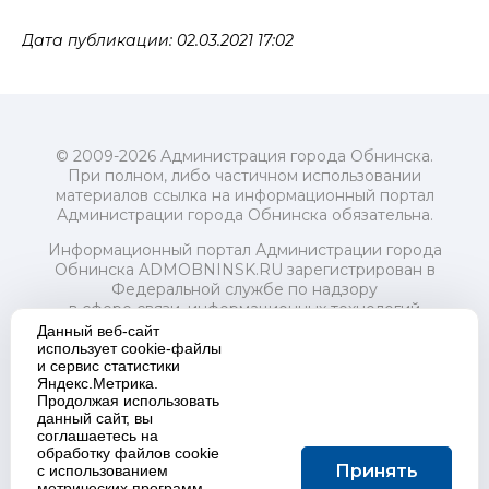
Дата публикации: 02.03.2021 17:02
© 2009-2026 Администрация города Обнинска.
При полном, либо частичном использовании
материалов ссылка на информационный портал
Администрации города Обнинска обязательна.
Информационный портал Администрации города
Обнинска ADMOBNINSK.RU зарегистрирован в
Федеральной службе по надзору
в сфере связи, информационных технологий
и массовых коммуникаций (Роскомнадзор) 24 июля
Данный веб-сайт
2018 года.
использует cookie-файлы
и сервис статистики
Свидетельство о регистрации Эл № ФС77-73321
Яндекс.Метрика.
Продолжая использовать
Учредитель: Администрация (исполнительно-
данный сайт, вы
распорядительный орган) городского округа "Город
соглашаетесь на
Обнинск". Главный редактор: Байкова Е.А.
обработку файлов cookie
Адрес электронной почты Редакции:
Принять
с использованием
redactor@admobninsk.ru
метрических программ.