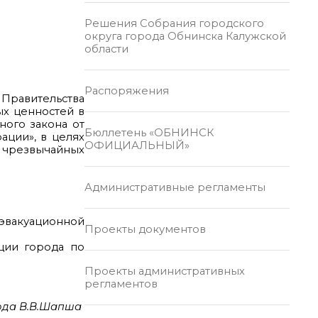
Решения Собрания городского
округа города Обнинска Калужской
области
Распоряжения
 Правительства
ых ценностей в
ьного закона от
Бюллетень «ОБНИНСК
ации», в целях
ОФИЦИАЛЬНЫЙ»
 чрезвычайных
Административные регламенты
эвакуационной
Проекты документов
ции города по
Проекты административных
регламентов
ода В.В.Шапша