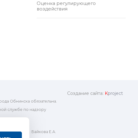
Оценка регулирующего
воздействия
Создание сайта:
K
project
рода Обнинска обязательна.
ой службе по надзору
ный редактор: Байкова Е.А.