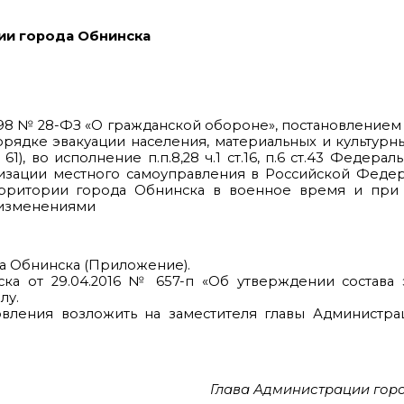
ии города Обнинска
1998 № 28-ФЗ «О гражданской обороне», постановлением
рядке эвакуации населения, материальных и культурн
), во исполнение п.п.8,28 ч.1 ст.16, п.6 ст.43 Федерал
изации местного самоуправления в Российской Федер
ерритории города Обнинска в военное время и при
 изменениями
да Обнинска (Приложение).
ка от 29.04.2016 № 657-п «Об утверждении состава 
лу.
овления возложить на заместителя главы Администра
Глава Администрации гор