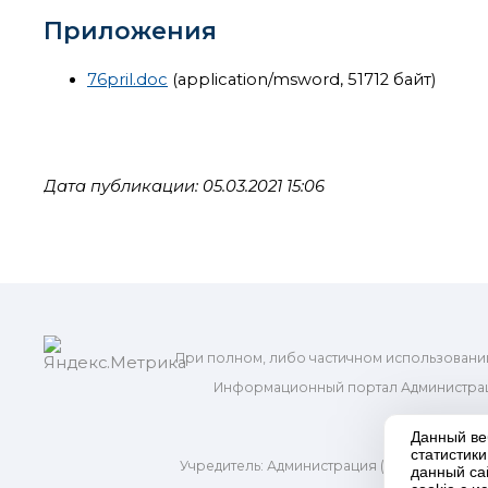
Приложения
76pril.doc
(application/msword, 51712 байт)
Дата публикации: 05.03.2021 15:06
При полном, либо частичном использовани
Информационный портал Администрац
и м
Данный ве
статистик
Учредитель: Администрация (исполнительно
данный са
Адр