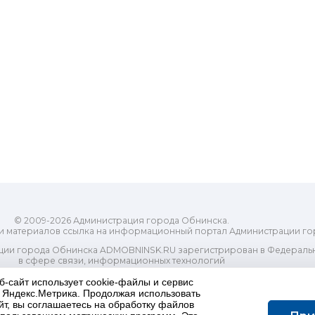
© 2009-2026 Администрация города Обнинска.
и материалов ссылка на информационный портал Администрации го
ии города Обнинска ADMOBNINSK.RU зарегистрирован в Федеральн
в сфере связи, информационных технологий
ассовых коммуникаций (Роскомнадзор) 24 июля 2018 года.
б-сайт использует cookie-файлы и сервис
Свидетельство о регистрации Эл № ФС77-73321
и Яндекс.Метрика. Продолжая использовать
-распорядительный орган) городского округа "Город Обнинск". Глав
йт, вы соглашаетесь на обработку файлов
ес электронной почты Редакции: redactor@admobninsk.ru