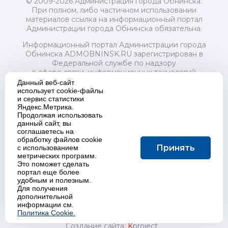
© 2009-2026 Администрация города Обнинска.
При полном, либо частичном использовании
материалов ссылка на информационный портал
Администрации города Обнинска обязательна.
Информационный портал Администрации города
Обнинска ADMOBNINSK.RU зарегистрирован в
Федеральной службе по надзору
в сфере связи, информационных технологий
и массовых коммуникаций (Роскомнадзор) 24 июля
Данный веб-сайт
2018 года.
использует cookie-файлы
и сервис статистики
Свидетельство о регистрации Эл № ФС77-73321
Яндекс.Метрика.
Продолжая использовать
Учредитель: Администрация (исполнительно-
данный сайт, вы
распорядительный орган) городского округа "Город
соглашаетесь на
Обнинск". Главный редактор: Байкова Е.А.
обработку файлов cookie
Адрес электронной почты Редакции:
Принять
с использованием
redactor@admobninsk.ru
метрических программ.
Телефон Редакции: +7 (484) 395-85-85
Это поможет сделать
Настоящий ресурс содержит материалы 18+
портал еще более
Политика в отношении обработки персональных
удобным и полезным.
Для получения
данных
дополнительной
информации см.
Политика Cookie.
Создание сайта:
K
project