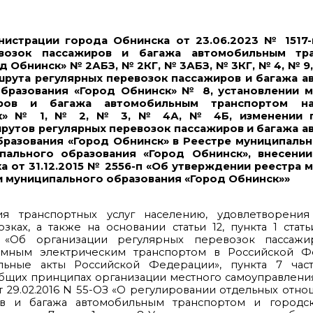
нистрации города Обнинска от 23.06.2023 № 1517
евозок пассажиров и багажа автомобильным тр
 Обнинск» № 2АБЗ, № 2КГ, № 3АБЗ, № 3КГ, № 4, № 9,
ршрута регулярных перевозок пассажиров и багажа 
образования «Город Обнинск» № 8, установлении 
иров и багажа автомобильным транспортом на
нск» № 1, № 2, № 3, № 4А, № 4Б, изменении 
рутов регулярных перевозок пассажиров и багажа 
бразования «Город Обнинск» в Реестре муниципаль
пального образования «Город Обнинск», внесени
 от 31.12.2015 № 2556-п «Об утверждении реестра 
и муниципального образования «Город Обнинск»»
ия транспортных услуг населению, удовлетворени
ах, а также на основании статьи 12, пункта 1 статьи
З «Об организации регулярных перевозок пассаж
емным электрическим транспортом в Российской 
ьные акты Российской Федерации», пункта 7 част
 общих принципах организации местного самоуправлени
от 29.02.2016 N 55-ОЗ «О регулировании отдельных отн
ов и багажа автомобильным транспортом и город