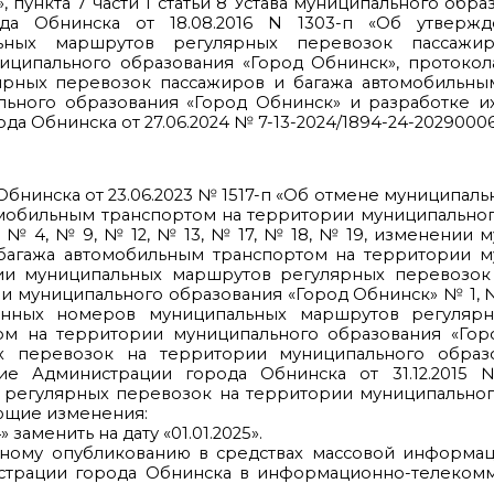
 пункта 7 части 1 статьи 8 Устава муниципального обра
ода Обнинска от 18.08.2016 N 1303-п «Об утверж
льных маршрутов регулярных перевозок пассажи
иципального образования «Город Обнинск», протокол
рных перевозок пассажиров и багажа автомобильны
льного образования «Город Обнинск» и разработке и
да Обнинска от 27.06.2024 № 7-13-2024/1894-24-20290006
Обнинска от 23.06.2023 № 1517-п «Об отмене муниципал
омобильным транспортом на территории муниципально
№ 4, № 9, № 12, № 13, № 17, № 18, № 19, изменении 
багажа автомобильным транспортом на территории м
ии муниципальных маршрутов регулярных перевозок
 муниципального образования «Город Обнинск» № 1, №
нных номеров муниципальных маршрутов регулярн
ом на территории муниципального образования «Гор
х перевозок на территории муниципального образ
ие Администрации города Обнинска от 31.12.2015
 регулярных перевозок на территории муниципальног
ующие изменения:
4» заменить на дату «01.01.2025».
ному опубликованию в средствах массовой информаци
трации города Обнинска в информационно-телеком