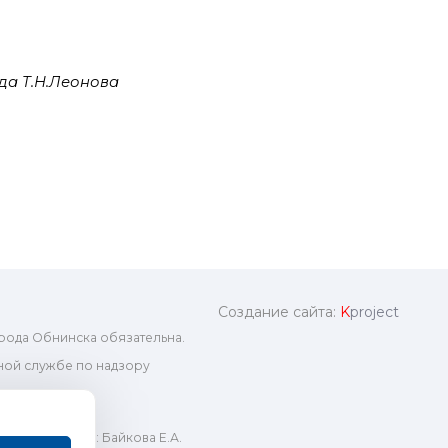
да Т.Н.Леонова
Создание сайта:
K
project
рода Обнинска обязательна.
ой службе по надзору
ный редактор: Байкова Е.А.