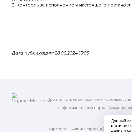
3. Контроль за исполнением настоящего постановл
Дата публикации: 28.06.2024 15:05
При полном, либо частичном использовани
Информационный портал Администрац
и м
Данный ве
статистик
Учредитель: Администрация (исполнительно
данный са