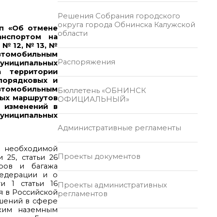
Решения Собрания городского
округа города Обнинска Калужской
-п «Об отмене
области
анспортом на
 № 12, № 13, №
автомобильным
Распоряжения
муниципальных
 территории
порядковых и
автомобильным
Бюллетень «ОБНИНСК
ных маршрутов
ОФИЦИАЛЬНЫЙ»
и изменений в
муниципальных
Административные регламенты
я необходимой
Проекты документов
 25, статьи 26
иров и багажа
Федерации и о
и 1 статьи 16
Проекты административных
я в Российской
регламентов
ошений в сфере
ским наземным