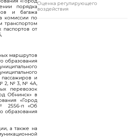
зования «Город
Оценка регулирующего
дении порядка
воздействия
ров и багажа
а комиссии по
м транспортом
х паспортов от
,
ьных маршрутов
го образования
муниципального
униципального
 пассажиров и
 2, № 3, № 4А,
ых перевозок
од Обнинск» в
ования «Город
 № 2556-п «Об
о образования
и, а также на
муникационной