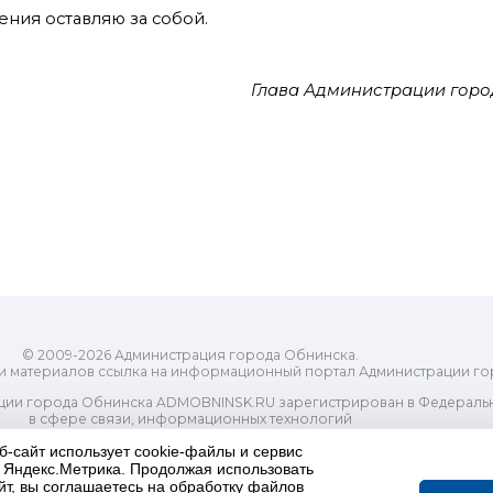
ения оставляю за собой.
Глава Администрации горо
© 2009-2026 Администрация города Обнинска.
и материалов ссылка на информационный портал Администрации го
ии города Обнинска ADMOBNINSK.RU зарегистрирован в Федеральн
в сфере связи, информационных технологий
ассовых коммуникаций (Роскомнадзор) 24 июля 2018 года.
б-сайт использует cookie-файлы и сервис
Свидетельство о регистрации Эл № ФС77-73321
и Яндекс.Метрика. Продолжая использовать
-распорядительный орган) городского округа "Город Обнинск". Глав
йт, вы соглашаетесь на обработку файлов