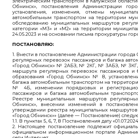
электрическим транспортом в Калужской области»,
Обнинск», постановления Администрации гор
установления, изменения, отмены муниципа
автомобильным транспортом на территории мун
обследованию муниципальных маршрутов регуля
категории «М3» и «М2» на территории муниципа
24.05.2023 и на основании письма прокуратуры горо
ПОСТАНОВЛЯЮ:
1. Внести в постановление Администрации города 
регулярных перевозок пассажиров и багажа авт
«Город Обнинск» № 2АБЗ, № 2КГ, № 3АБЗ, № 3КГ, 
маршрута регулярных перевозок пассажиров и 
образования «Город Обнинск» № 8, установлен
багажа автомобильным транспортом на территории
№ 4Б, изменении порядковых и регистрацио
пассажиров и багажа автомобильным транспорт
Реестре муниципальных маршрутов регулярны
Обнинск», внесении изменений в постановлен
утверждении реестра муниципальных маршрутов
«Город Обнинск»» (далее — Постановление) след
1.1. В пунктах 5, 6, 7, 8 Постановления дату «01.07.202
2. Настоящее постановление подлежит официаль
официальном информационном портале Админис
сети Интернет.