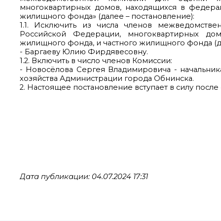
многоквартирных домов, находящихся в федера
жилищного фонда» (далее – постановление):
1.1. Исключить из числа членов межведомст
Российской Федерации, многоквартирных дом
жилищного фонда, и частного жилищного фонда (да
- Баргаеву Юлию Фирдявесовну.
1.2. Включить в число членов Комиссии:
- Новосёлова Сергея Владимировича - начальни
хозяйства Администрации города Обнинска.
2. Настоящее постановление вступает в силу посл
Дата публикации: 04.07.2024 17:31