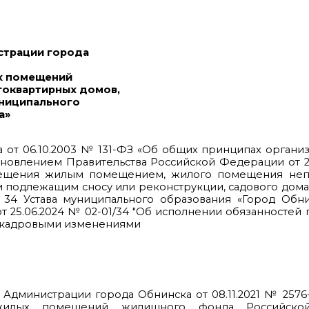
страции города
х помещений
оквартирных домов,
униципального
а»
на от 06.10.2003 № 131-ФЗ «Об общих принципах органи
новлением Правительства Российской Федерации от 2
ещения жилым помещением, жилого помещения неп
и подлежащим сносу или реконструкции, садового до
 34 Устава муниципального образования «Город Обни
25.06.2024 № 02-01/34 "Об исполнении обязанностей 
с кадровыми изменениями
Администрации города Обнинска от 08.11.2021 № 2576
жилых помещений жилищного фонда Российской