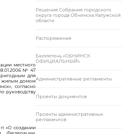
Решения Собрания городского
округа города Обнинска Калужской
области
Распоряжения
Бюллетень «ОБНИНСК
ОФИЦИАЛЬНЫЙ»
зации местного
8.01.2006 № 47
ригодным для
Административные регламенты
ма жилым домом
нск», согласно
по руководству
Проекты документов
Проекты административных
регламентов
-п «О создании
 Федерации,