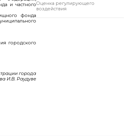
Оценка регулирующего
да и частного
воздействия
лищного фонда
униципального
ния городского
страции города
а И.В. Раудуве