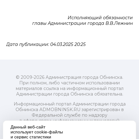
Исполняющий обязанности
главы Администрации города В.В.Лежнин
Дата публикации: 04.03.2025 20:25
© 2009-2026 Администрация города Обнинска.
При полном, либо частичном использовании
материалов ссылка на информационный портал
Администрации города Обнинска обязательна.
Информационный портал Администрации города
Обнинска ADMOBNINSK.RU зарегистрирован в
Федеральной службе по надзору
в сфере связи, информационных технологий
и массовых коммуникаций (Роскомнадзор) 24 июля
Данный веб-сайт
2018 года.
использует cookie-файлы
и сервис статистики
Свидетельство о регистрации Эл № ФС77-73321