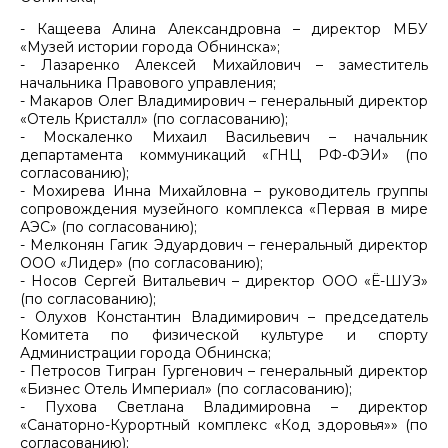
- Кащеева Алина Александровна – директор МБУ
«Музей истории города Обнинска»;
- Лазаренко Алексей Михайлович – заместитель
начальника Правового управления;
- Макаров Олег Владимирович – генеральный директор
«Отель Кристалл» (по согласованию);
- Москаленко Михаил Васильевич – начальник
департамента коммуникаций «ГНЦ РФ-ФЭИ» (по
согласованию);
- Мохирева Инна Михайловна – руководитель группы
сопровождения музейного комплекса «Первая в мире
АЭС» (по согласованию);
- Мелконян Гагик Эдуардович – генеральный директор
ООО «Лидер» (по согласованию);
- Носов Сергей Витальевич – директор ООО «Ё-ШУЗ»
(по согласованию);
- Олухов Константин Владимирович – председатель
Комитета по физической культуре и спорту
Администрации города Обнинска;
- Петросов Тигран Гургенович – генеральный директор
«Бизнес Отель Империал» (по согласованию);
- Пухова Светлана Владимировна – директор
«Санаторно-Курортный комплекс «Код здоровья»» (по
согласованию);