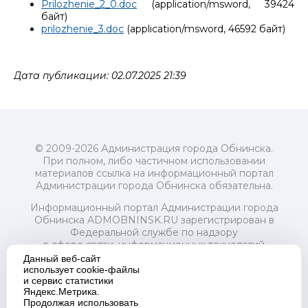
Prilozhenie_2_0.doc
(application/msword, 39424
байт)
prilozhenie_3.doc
(application/msword, 46592 байт)
Дата публикации: 02.07.2025 21:39
© 2009-2026 Администрация города Обнинска.
При полном, либо частичном использовании
материалов ссылка на информационный портал
Администрации города Обнинска обязательна.
Информационный портал Администрации города
Обнинска ADMOBNINSK.RU зарегистрирован в
Федеральной службе по надзору
в сфере связи, информационных технологий
и массовых коммуникаций (Роскомнадзор) 24 июля
Данный веб-сайт
2018 года.
использует cookie-файлы
и сервис статистики
Свидетельство о регистрации Эл № ФС77-73321
Яндекс.Метрика.
Продолжая использовать
Учредитель: Администрация (исполнительно-