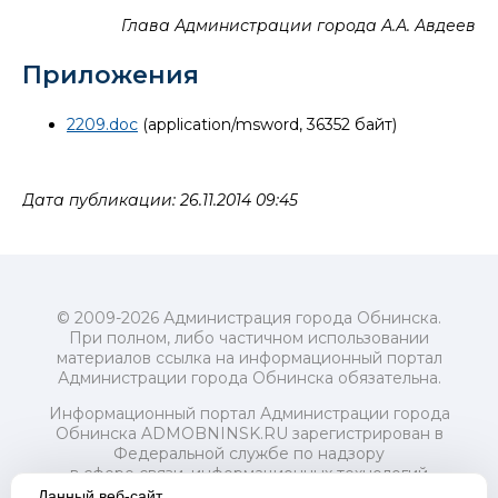
Глава Администрации города А.А. Авдеев
Приложения
2209.doc
(application/msword, 36352 байт)
Дата публикации: 26.11.2014 09:45
© 2009-2026 Администрация города Обнинска.
При полном, либо частичном использовании
материалов ссылка на информационный портал
Администрации города Обнинска обязательна.
Информационный портал Администрации города
Обнинска ADMOBNINSK.RU зарегистрирован в
Федеральной службе по надзору
в сфере связи, информационных технологий
и массовых коммуникаций (Роскомнадзор) 24 июля
Данный веб-сайт