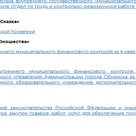
органа внутреннего государственного (муниципальног
роля: Отдел по труду и контрольно-ревизионной работе (
Сказка»
рной проверки
 Юношества»
него муниципального финансового контроля за 4 кварт
утреннего муниципального финансового контроля
ого управления Администрации города Обнинска за 1
много образовательного учреждения дополнительног
ний законодательства Российской Федерации и ины
ре закупок товаров, работ, услуг для обеспечения гос