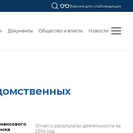
Версия для слабовидящих
и
Документы
Общество и власть
Новости
едомственных
инансового
Отчет о результатах деятельности за
нска
2014 год