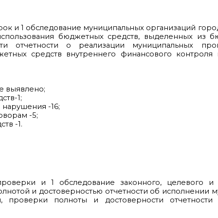
рок и 1 обследование муниципальных организаций горо
использования бюджетных средств, выделенных из б
ти отчетности о реализации муниципальных прог
етных средств внутреннего финансового контроля 
е выявлено;
ств-1;
 нарушения -16;
ворам -5;
тв -1.
роверки и 1 обследование законного, целевого и
олнотой и достоверностью отчетности об исполнении 
й, проверки полноты и достоверности отчетности