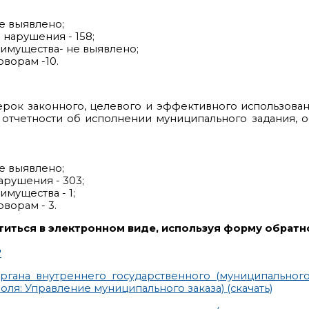
е выявлено;
нарушения - 158;
имущества- не выявлено;
оворам -10.
ерок законного, целевого и эффективного использов
 отчетности об исполнении муниципального задания, 
е выявлено;
арушения - 303;
мущества - 1;
ворам - 3.
иться в электронном виде, используя форму обратн
"
органа внутреннего государственного (муниципальног
оля: Управление муниципального заказа) (скачать)