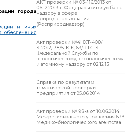
АКТ проверки № 03-116/2013 от
06.12.2013 г. Федеральная служба по
рации города
надзору в сфере
природопользования
(Росприроднадзор)
ерации и иных
я обеспечения
Акт проверки №4НХТ-408/
К-2012,138/5-К-К, 63/11 ГС-К
Федеральной Службы по
экологическому, технологическому
и атомному надзору от 02.12.13
Справка по результатам
тематической проверки
предприятия от 25.06.2014
Акт проверки № 98-а от 10.06.2014
Межрегионального управления №8
Медико-биологического агентства