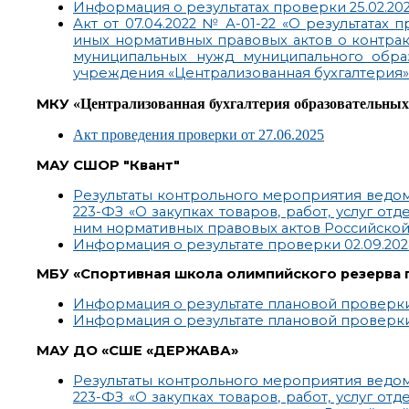
Информация о результатах проверки 25.02.2022 
Акт от 07.04.2022 № А-01-22 «О результата
иных нормативных правовых актов о контракт
муниципальных нужд муниципального обра
учреждения «Централизованная бухгалтерия» 
МКУ
«Централизованная бухгалтерия образовательн
Акт проведения проверки от 27.06.2025
МАУ СШОР "Квант"
Результаты контрольного мероприятия ведом
223-ФЗ «О закупках товаров, работ, услуг о
ним нормативных правовых актов Российской
Информация о результате проверки 02.09.2024 -
МБУ «Спортивная школа олимпийского резерва 
Информация о результате плановой проверки 11.
Информация о результате плановой проверки от 2
МАУ ДО «СШЕ «ДЕРЖАВА»
Результаты контрольного мероприятия ведом
223-ФЗ «О закупках товаров, работ, услуг о