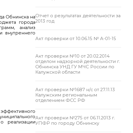
Отчет о результатах деятельности за
да Обнинска на
2013 год
юджета города
рамм, анализ
и внутреннего
Акт проверки от 10.06.15 № А-01-15
Акт проверки №10 от 20.02.2014
отделом надзорной деятельности г.
Обнинска УНД ГУ МЧС России по
Калужской области
Акт проверки №1687 н/с от 27.11.13
Калужским региональным
отделением ФСС РФ
 эффективного
муниципального
Акт проверки №275 от 06.11.2013 г.
 о реализации
УПФР по городу Обнинску