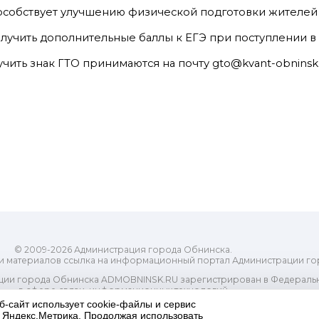
особствует улучшению физической подготовки жителей 
лучить дополнительные баллы к ЕГЭ при поступлении в 
ить знак ГТО принимаются на почту gto@kvant-obninsk.
© 2009-2026 Администрация города Обнинска.
и материалов ссылка на информационный портал Администрации го
ии города Обнинска ADMOBNINSK.RU зарегистрирован в Федеральн
в сфере связи, информационных технологий
ассовых коммуникаций (Роскомнадзор) 24 июля 2018 года.
б-сайт использует cookie-файлы и сервис
Свидетельство о регистрации Эл № ФС77-73321
и Яндекс.Метрика. Продолжая использовать