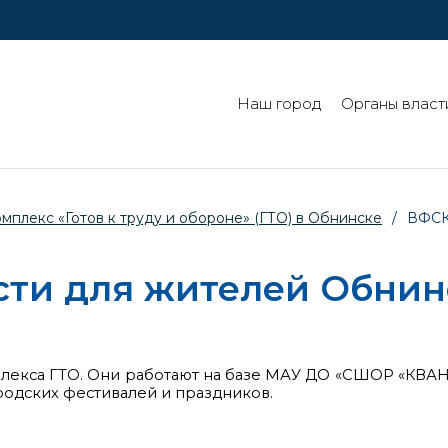
Наш город
Органы власт
плекс «Готов к труду и обороне» (ГТО) в Обнинске
/
ВФСК
сти для жителей Обнин
мплекса ГТО. Они работают на базе МАУ ДО «СШОР «К
родских фестивалей и праздников.