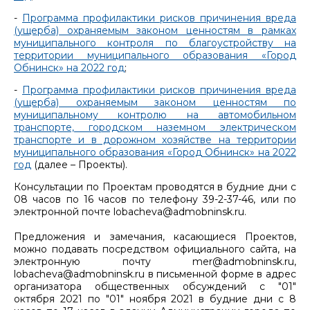
-
Программа профилактики рисков причинения вреда
(ущерба) охраняемым законом ценностям в рамках
муниципального контроля по благоустройству на
территории муниципального образования «Город
Обнинск» на 2022 год
;
-
Программа профилактики рисков причинения вреда
(ущерба) охраняемым законом ценностям по
муниципальному контролю на автомобильном
транспорте, городском наземном электрическом
транспорте и в дорожном хозяйстве на территории
муниципального образования «Город Обнинск» на 2022
год
(далее – Проекты).
Консультации по Проектам проводятся в будние дни с
08 часов по 16 часов по телефону 39-2-37-46, или по
электронной почте lobacheva@admobninsk.ru.
Предложения и замечания, касающиеся Проектов,
можно подавать посредством официального сайта, на
электронную почту mer@admobninsk.ru,
lobacheva@admobninsk.ru в письменной форме в адрес
организатора общественных обсуждений с "01"
октября 2021 по "01" ноября 2021 в будние дни с 8