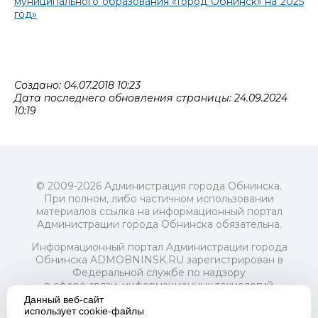
муниципального образования «Город Обнинск» на 2025
год»
Создано: 04.07.2018 10:23
Дата последнего обновления страницы: 24.09.2024
10:19
© 2009-2026 Администрация города Обнинска.
При полном, либо частичном использовании
материалов ссылка на информационный портал
Администрации города Обнинска обязательна.
Информационный портал Администрации города
Обнинска ADMOBNINSK.RU зарегистрирован в
Федеральной службе по надзору
в сфере связи, информационных технологий
и массовых коммуникаций (Роскомнадзор) 24 июля
Данный веб-сайт
2018 года.
использует cookie-файлы