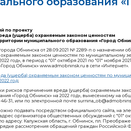
льного образования «
й по проекту
реда (ущерба) охраняемым законом ценностям
рритории муниципального образования «Город Обнин
города Обнинска от 28.09.2021 № 2289-п о назначении
) охраняемым законом ценностям по муниципальному з
22 год», в период с "01" октября 2021 по "01" ноября 
Город Обнинск» www.admobninsk.ru в сети «Интернет».
да (ущерба) охраняемым законом ценностям по муниц
2022 год
;
ки рисков причинения вреда (ущерба) охраняемым за
ния «Город Обнинск» на 2022 год», вынесенному на об
6-46-31, или по электронной почте surnina_ob@admobninsk
ожно подавать посредством официального сайта, на эл
дрес организатора общественных обсуждений с "01" октяб
о адресу: Калужская область, г. Обнинск, пл. Преображе
порядке рассмотрения обращений граждан Российской Ф