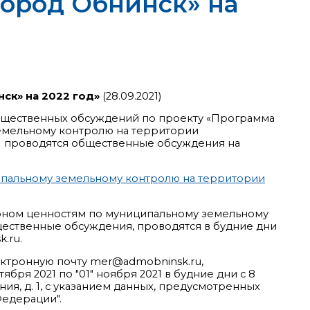
Город Обнинск» на
ск» на 2022 год»
(28.09.2021)
 общественных обсуждений по проекту «Программа
емельному контролю на территории
2021 проводятся общественные обсуждения на
ипальному земельному контролю на территории
коном ценностям по муниципальному земельному
щественные обсуждения, проводятся в будние дни
.ru.
ектронную почту mer@admobninsk.ru,
ря 2021 по "01" ноября 2021 в будние дни с 8
ния, д. 1, с указанием данных, предусмотренных
едерации".