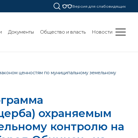
Версия для слабовидящих
и
Документы
Общество и власть
Новости
законом ценностям по муниципальному земельному
ограмма
щерба) охраняемым
ельному контролю на