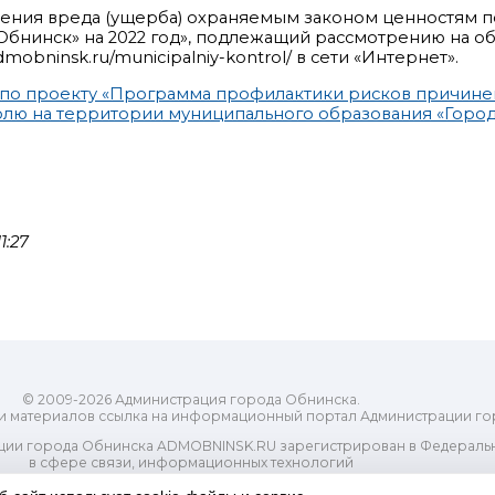
ения вреда (ущерба) охраняемым законом ценностям п
Обнинск» на 2022 год», подлежащий рассмотрению на о
bninsk.ru/municipalniy-kontrol/ в сети «Интернет».
по проекту «Программа профилактики рисков причине
лю на территории муниципального образования «Город 
1:27
© 2009-2026 Администрация города Обнинска.
и материалов ссылка на информационный портал Администрации го
ии города Обнинска ADMOBNINSK.RU зарегистрирован в Федеральн
в сфере связи, информационных технологий
ассовых коммуникаций (Роскомнадзор) 24 июля 2018 года.