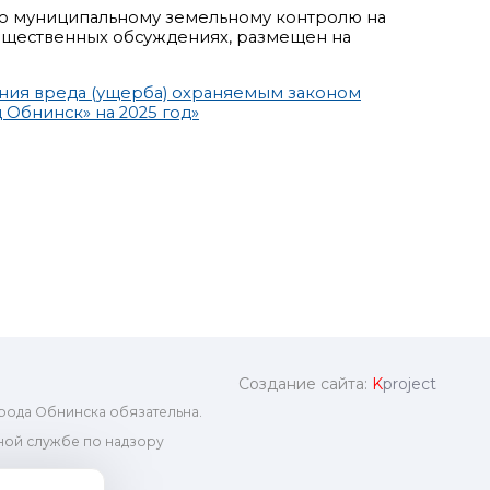
о муниципальному земельному контролю на
бщественных обсуждениях, размещен на
ния вреда (ущерба) охраняемым законом
Обнинск» на 2025 год»
Создание сайта:
K
project
рода Обнинска обязательна.
ой службе по надзору