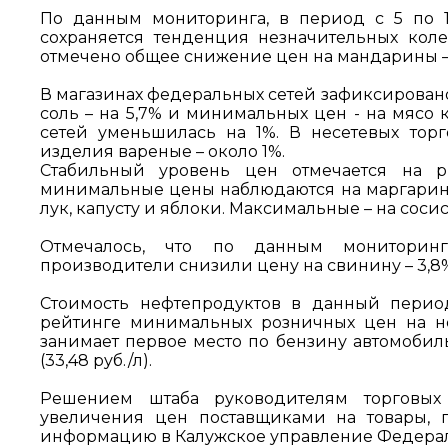
По данным мониторинга, в период с 5 по 1
сохраняется тенденция незначительных коле
отмечено общее снижение цен на мандарины – на
В магазинах федеральных сетей зафиксировано
соль – на 5,7% и минимальных цен - на мясо к
сетей уменьшилась на 1%. В несетевых тор
изделия вареные – около 1%.
Стабильный уровень цен отмечается на р
минимальные цены наблюдаются на маргарин, я
лук, капусту и яблоки. Максимальные – на соси
Отмечалось, что по данным мониторинг
производители снизили цену на свинину – 3,8% и
Стоимость нефтепродуктов в данный перио
рейтинге минимальных розничных цен на н
занимает первое место по бензину автомобиль
(33,48 руб./л).
Решением штаба руководителям торговых 
увеличения цен поставщиками на товары, 
информацию в Калужское управление Федера