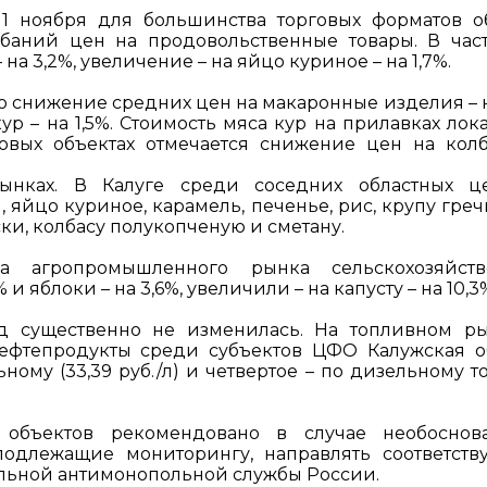
1 ноября для большинства торговых форматов о
баний цен на продовольственные товары. В част
 3,2%, увеличение – на яйцо куриное – на 1,7%.
 снижение средних цен на макаронные изделия – на
ур – на 1,5%. Стоимость мяса кур на прилавках лок
говых объектах отмечается снижение цен на кол
ынках. В Калуге среди соседних областных ц
йцо куриное, карамель, печенье, рис, крупу греч
ски, колбасу полукопченую и сметану.
а агропромышленного рынка сельскохозяйств
 яблоки – на 3,6%, увеличили – на капусту – на 10,3
д существенно не изменилась. На топливном р
ефтепродукты среди субъектов ЦФО Калужская о
ному (33,39 руб./л) и четвертое – по дизельному т
объектов рекомендовано в случае необоснов
подлежащие мониторингу, направлять соответст
льной антимонопольной службы России.