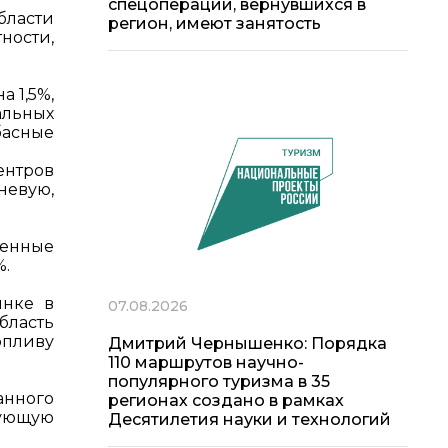
спецоперации, вернувшихся в
бласти
регион, имеют занятость
ности,
 1,5%,
альных
басные
ентров
невую,
енные
%.
ынке в
07.08.2026
бласть
опливу
Дмитрий Чернышенко: Порядка
110 маршрутов научно-
популярного туризма в 35
анного
регионах создано в рамках
вующую
Десятилетия науки и технологий