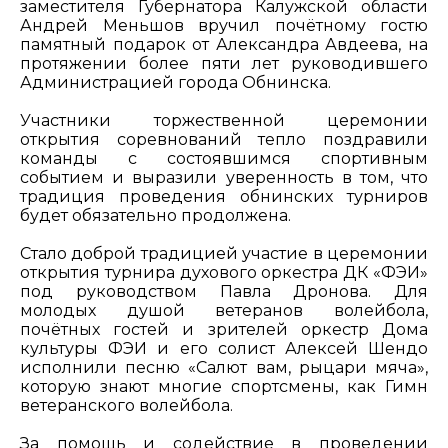
заместителя Губернатора Калужской области
Андрей Меньшов вручил почётному гостю
памятный подарок от Александра Авдеева, на
протяжении более пяти лет руководившего
Администрацией города Обнинска.
Участники торжественной церемонии
открытия соревнований тепло поздравили
команды с состоявшимся спортивным
событием и выразили уверенность в том, что
традиция проведения обнинских турниров
будет обязательно продолжена.
Стало доброй традицией участие в церемонии
открытия турнира духового оркестра ДК «ФЭИ»
под руководством Павла Дронова. Для
молодых душой ветеранов волейбола,
почётных гостей и зрителей оркестр Дома
культуры ФЭИ и его солист Алексей Шендо
исполнили песню «Салют вам, рыцари мяча»,
которую знают многие спортсмены, как Гимн
ветеранского волейбола.
За помощь и содействие в проведении