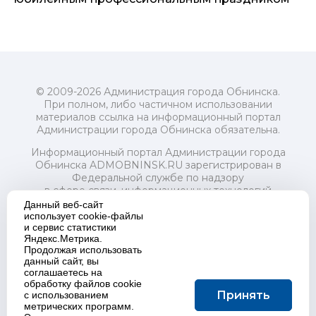
© 2009-2026 Администрация города Обнинска.
При полном, либо частичном использовании
материалов ссылка на информационный портал
Администрации города Обнинска обязательна.
Информационный портал Администрации города
Обнинска ADMOBNINSK.RU зарегистрирован в
Федеральной службе по надзору
в сфере связи, информационных технологий
и массовых коммуникаций (Роскомнадзор) 24 июля
Данный веб-сайт
2018 года.
использует cookie-файлы
и сервис статистики
Свидетельство о регистрации Эл № ФС77-73321
Яндекс.Метрика.
Продолжая использовать
Учредитель: Администрация (исполнительно-
данный сайт, вы
распорядительный орган) городского округа "Город
соглашаетесь на
Обнинск". Главный редактор: Байкова Е.А.
обработку файлов cookie
Адрес электронной почты Редакции:
Принять
с использованием
redactor@admobninsk.ru
метрических программ.
Телефон Редакции: +7 (484) 395-85-85