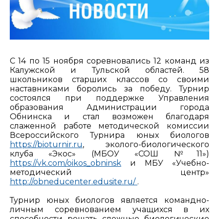
С 14 по 15 ноября соревновались 12 команд из
Калужской и Тульской областей. 58
школьников старших классов со своими
наставниками боролись за победу. Турнир
состоялся при поддержке Управления
образования Администрации города
Обнинска и стал возможен благодаря
слаженной работе методической комиссии
Всероссийского Турнира юных биологов
https://bioturnir.ru
, эколого-биологического
клуба «Экос» (МБОУ «СОШ №11»)
https://vk.com/oikos_obninsk
и МБУ «Учебно-
методический центр»
http://obneducenter.edusite.ru/
.
Турнир юных биологов является командно-
личным соревнованием учащихся в их
способности решать сложные биологические