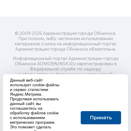
© 2009-2026 Администрация города Обнинска.
При полном, либо частичном использовании
материалов ссылка на информационный портал
Администрации города Обнинска обязательна.
Информационный портал Администрации города
Обнинска ADMOBNINSK.RU зарегистрирован в
Федеральной службе по надзору
в сфере связи, информационных технологий
и массовых коммуникаций (Роскомнадзор) 24 июля
Данный веб-сайт
2018 года.
использует cookie-файлы
и сервис статистики
Свидетельство о регистрации Эл № ФС77-73321
Яндекс.Метрика.
Продолжая использовать
Учредитель: Администрация (исполнительно-
данный сайт, вы
распорядительный орган) городского округа "Город
соглашаетесь на
Обнинск". Главный редактор: Байкова Е.А.
обработку файлов cookie
Адрес электронной почты Редакции:
Принять
с использованием
redactor@admobninsk.ru
метрических программ.
Телефон Редакции: +7 (484) 395-85-85
Это поможет сделать
Настоящий ресурс содержит материалы 18+