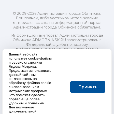
© 2009-2026 Администрация города Обнинска.
При полном, либо частичном использовании
материалов ссылка на информационный портал
Администрации города Обнинска обязательна.
Информационный портал Администрации города
Обнинска ADMOBNINSK.RU зарегистрирован в
Федеральной службе по надзору
в сфере связи, информационных технологий
и массовых коммуникаций (Роскомнадзор) 24 июля
Данный веб-сайт
2018 года.
использует cookie-файлы
и сервис статистики
Свидетельство о регистрации Эл № ФС77-73321
Яндекс.Метрика.
Продолжая использовать
Учредитель: Администрация (исполнительно-
данный сайт, вы
распорядительный орган) городского округа "Город
соглашаетесь на
Обнинск". Главный редактор: Байкова Е.А.
обработку файлов cookie
Адрес электронной почты Редакции:
Принять
с использованием
redactor@admobninsk.ru
метрических программ.
Телефон Редакции: +7 (484) 395-85-85
Это поможет сделать
Настоящий ресурс содержит материалы 18+
портал еще более
Политика в отношении обработки персональных
удобным и полезным.
Для получения
данных
дополнительной