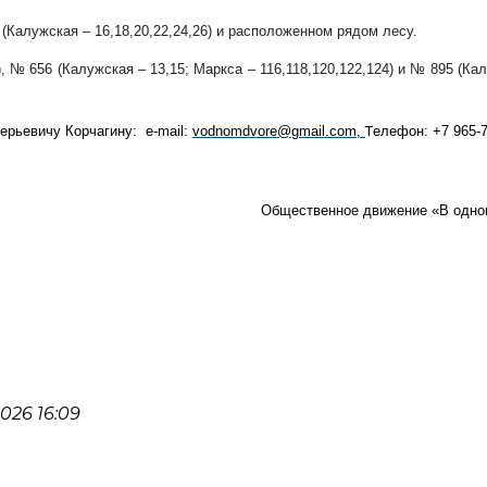
0 (Калужская – 16,18,20,22,24,26) и расположенном рядом лесу.
), № 656 (Калужская – 13,15; Маркса – 116,118,120,122,124) и № 895 (Ка
т
лерьевичу Корчагину:
e
-
mail
:
vodnomdvore
@
gmail
.
com,
елефон: +7
965-
Общественное движение «В одно
026 16:09