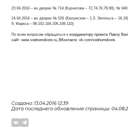
23.04.2016 – во дворах № 714 (Курчатова – 72,74,76,78,80), № 94
24.04.2016 – во дворах № 526 (Калужская – 1,3; Энгельса – 16,18
9; Маркса – 98,102,104,106,108,110).
По всем вопросам обращаться к
координатору проекта Павлу Ва
,
.
c
айт:
www
.
vodnomdvore
.
ru
ВКонтакте:
vk
.
com
/
vodnomdvore
Создано: 13.04.2016 12:39
Дата последнего обновления страницы: 04.08.2