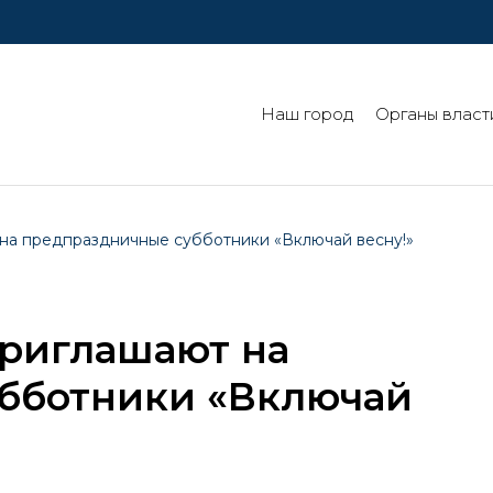
Наш город
Органы власт
 на предпраздничные субботники «Включай весну!»
приглашают на
бботники «Включай