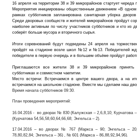
16 апреля на территории 38 и 39 микрорайонов стартует череда 
Мероприятия инициированы общественным движением «В одном 
рамках субботников запланирована санитарная уборка дворо
Среди дворовых сообществ и жителей микрорайонов пройдут сор
наиболее активным по числу участников субботников и кто из 
соберёт больше мусора и вторичного сырья.
Итоги соревнований будут подведены 24 апреля на торжествен
пройдёт на стадионе возле школ №12 и №13. Победителей жду
победителе в первую очередь и в большем объёме пройдут работы
Приглашаются все жители 38 и 39 микрорайонов принять 
субботниках и совместном чаепитии.
Место встречи: Встречаемся в центре вашего двора, а на ит
встречаемся на школьном стадионе. Вместе мы сделаем наш дво
Время начала субботников 09:30.
План проведения мероприятий:
16.04.2016 - во дворах № 830 (Калужская – 2,6,8,10; Курчатова –
(Курчатова 54,56,58,60,64,66,68; Энгельса – 2).
1
7.04.2016 – во дворах № 767 (Маркса – 90; Энгельса – 20
78,80,82,84; Энгельса – 36) , № 601 (Маркса – 86,88,92,94,96).