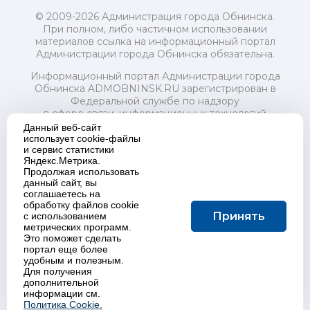
© 2009-2026 Администрация города Обнинска.
При полном, либо частичном использовании
материалов ссылка на информационный портал
Администрации города Обнинска обязательна.
Информационный портал Администрации города
Обнинска ADMOBNINSK.RU зарегистрирован в
Федеральной службе по надзору
в сфере связи, информационных технологий
и массовых коммуникаций (Роскомнадзор) 24 июля
Данный веб-сайт
2018 года.
использует cookie-файлы
и сервис статистики
Свидетельство о регистрации Эл № ФС77-73321
Яндекс.Метрика.
Продолжая использовать
Учредитель: Администрация (исполнительно-
данный сайт, вы
распорядительный орган) городского округа "Город
соглашаетесь на
Обнинск". Главный редактор: Байкова Е.А.
обработку файлов cookie
Адрес электронной почты Редакции:
Принять
с использованием
redactor@admobninsk.ru
метрических программ.
Телефон Редакции: +7 (484) 395-85-85
Это поможет сделать
Настоящий ресурс содержит материалы 18+
портал еще более
Политика в отношении обработки персональных
удобным и полезным.
Для получения
данных
дополнительной
информации см.
Политика Cookie.