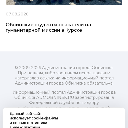
07.08.2026
Обнинские студенты-спасатели на
гуманитарной миссии в Курске
© 2009-2026 Администрация города Обнинска.
При полном, либо частичном использовании
материалов ссылка на информационный портал
Администрации города Обнинска обязательна.
Информационный портал Администрации города
Обнинска ADMOBNINSK.RU зарегистрирован в
Федеральной службе по надзору
в сфере связи, информационных технологий
и массовых коммуникаций (Роскомнадзор) 24 июля
Данный веб-сайт
2018 года.
использует cookie-файлы
и сервис статистики
Свидетельство о регистрации Эл № ФС77-73321
Яндекс.Метрика.