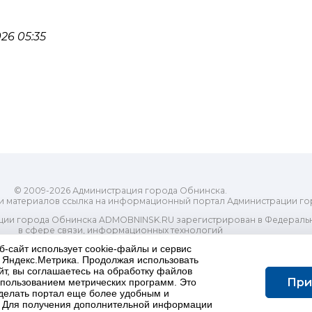
26 05:35
© 2009-2026 Администрация города Обнинска.
и материалов ссылка на информационный портал Администрации го
ии города Обнинска ADMOBNINSK.RU зарегистрирован в Федеральн
в сфере связи, информационных технологий
ассовых коммуникаций (Роскомнадзор) 24 июля 2018 года.
б-сайт использует cookie-файлы и сервис
Свидетельство о регистрации Эл № ФС77-73321
и Яндекс.Метрика. Продолжая использовать
-распорядительный орган) городского округа "Город Обнинск". Глав
йт, вы соглашаетесь на обработку файлов
ес электронной почты Редакции: redactor@admobninsk.ru
При
использованием метрических программ. Это
Телефон Редакции: +7 (484) 395-85-85
делать портал еще более удобным и
Настоящий ресурс содержит материалы 18+
 Для получения дополнительной информации
олитика в отношении обработки персональных данных