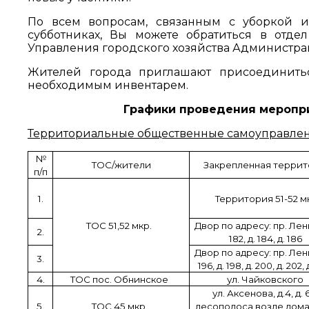
По всем вопросам, связанным с уборкой и
субботниках, Вы можете обратиться в отде
Управления городского хозяйства Администраци
Жителей города приглашают присоединитьс
необходимым инвентарем.
Графики проведения меропри
Территориальные общественные самоуправлен
№
ТОС/жители
Закрепленная терри
п/п
1.
Территория 51-52 м
ТОС 51,52 мкр.
Двор по адресу: пр. Лени
2.
182, д. 184, д. 186
Двор по адресу: пр. Лени
3.
196, д. 198, д. 200, д. 202,
4.
ТОС пос. Обнинское
ул. Чайковского
ул. Аксенова, д.4, д. 
5.
ТОС 45 мкр.
лесополоса возле дома