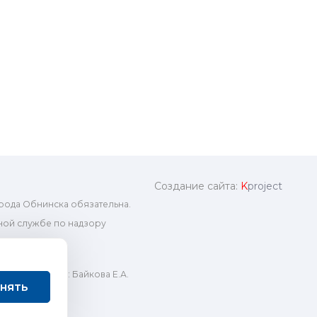
Создание сайта:
K
project
рода Обнинска обязательна.
ой службе по надзору
ный редактор: Байкова Е.А.
нять