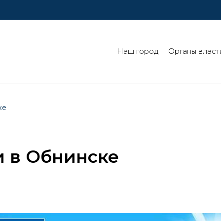
Наш город
Органы власт
ке
и в Обнинске