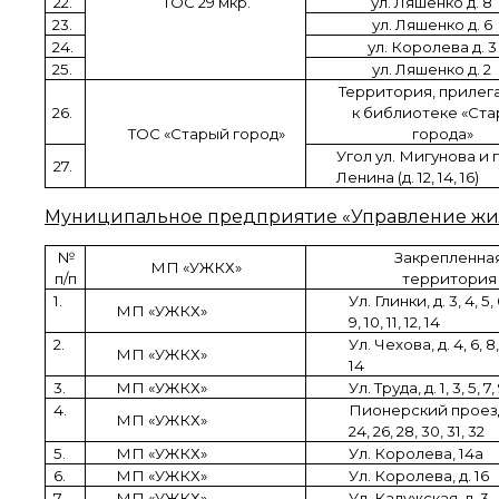
22.
ТОС 29 мкр.
ул. Ляшенко д. 8
23.
ул. Ляшенко д. 6
24.
ул. Королева д. 3
25.
ул. Ляшенко д. 2
Территория, приле
26.
к библиотеке «Ста
ТОС «Старый город»
города»
Угол ул. Мигунова и п
27.
Ленина (д. 12, 14, 16)
Муниципальное предприятие «Управление жи
№
Закрепленна
МП «УЖКХ»
п/п
территория
1.
Ул. Глинки, д. 3, 4, 5, 6
МП «УЖКХ»
9, 10, 11, 12, 14
2.
Ул. Чехова, д. 4, 6, 8, 
МП «УЖКХ»
14
3.
МП «УЖКХ»
Ул. Труда, д. 1, 3, 5, 7, 
4.
Пионерский проезд
МП «УЖКХ»
24, 26, 28, 30, 31, 32
5.
МП «УЖКХ»
Ул. Королева, 14а
6.
МП «УЖКХ»
Ул. Королева, д. 16
7.
МП «УЖКХ»
Ул. Калужская, д. 3