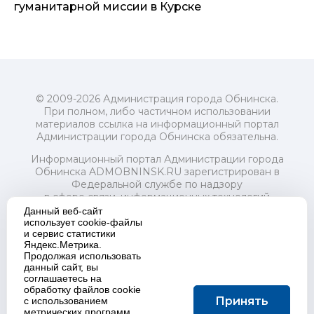
гуманитарной миссии в Курске
© 2009-2026 Администрация города Обнинска.
При полном, либо частичном использовании
материалов ссылка на информационный портал
Администрации города Обнинска обязательна.
Информационный портал Администрации города
Обнинска ADMOBNINSK.RU зарегистрирован в
Федеральной службе по надзору
в сфере связи, информационных технологий
и массовых коммуникаций (Роскомнадзор) 24 июля
Данный веб-сайт
2018 года.
использует cookie-файлы
и сервис статистики
Свидетельство о регистрации Эл № ФС77-73321
Яндекс.Метрика.
Продолжая использовать
Учредитель: Администрация (исполнительно-
данный сайт, вы
распорядительный орган) городского округа "Город
соглашаетесь на
Обнинск". Главный редактор: Байкова Е.А.
обработку файлов cookie
Адрес электронной почты Редакции:
Принять
с использованием
redactor@admobninsk.ru
метрических программ.