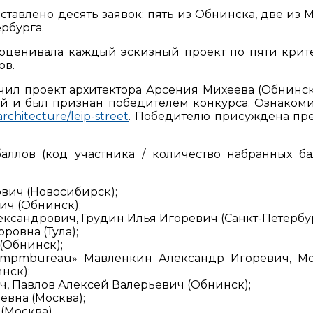
ставлено десять заявок: пять из Обнинска, две из 
рбурга.
оценивала каждый эскизный проект по пяти крит
ов.
учил проект архитектора Арсения Михеева (Обнинс
рый и был признан победителем конкурса. Ознакоми
/architecture/leip-street
. Победителю присуждена пр
аллов (код участника / количество набранных ба
ович (Новосибирск);
ич (Обнинск);
ександрович, Грудин Илья Игоревич (Санкт-Петербур
ровна (Тула);
(Обнинск);
 «ampmbureau» Мавлёнкин Александр Игоревич, М
нск);
ич, Павлов Алексей Валерьевич (Обнинск);
евна (Москва);
(Москва).