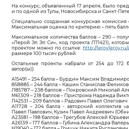
На конкурс, объявленный 17 апреля, было пред
и по одной из Тулы, Новосибирска и Санкт-Пете
Специально созданная конкурсная комиссия 
Максимальная оценка по критерию – пять балл
Максимальное количества баллов – 290 – пол
«Лерой Эл Эл Си», код проекта Л71421), кото
проектом можно по ссылке:
http://leroyleroy.ru
размере 100 тысяч рублей.
Остальные проекты набрали от 254 до 172 б
автор(ы)):
А15491 – 254 балла – Бурдин Максим Владимир
858885 – 244 балла – Кашин Станислав Феликов
Л85787 – 238 баллов – Покровский Николай Ал
М61309 – 218 баллов – Пристрома Надежда Викто
Л42531 – 209 баллов – Радович Павел Олегович 
А11728 – 204 балла - авторский коллектив
Павел Павлович, Кузин Павел Андреевич (Обни
А23581 – 198 баллов – Трегубов Алексей Юрьев
А26139 – 177 баллов – Губина Александра Валерь
Н19040 – 172 балла – Грицук Никита Русланович 