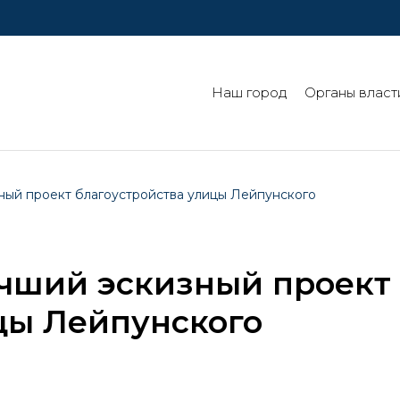
Наш город
Органы власт
зный проект благоустройства улицы Лейпунского
учший эскизный проект
цы Лейпунского