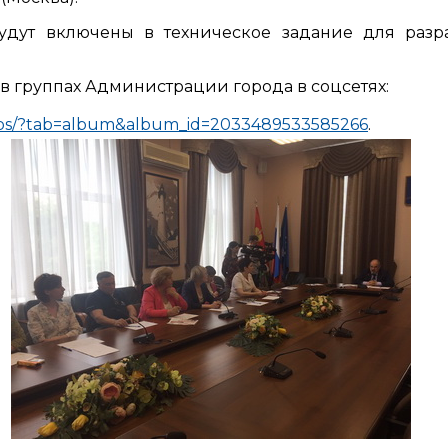
удут включены в техническое задание для разр
в группах Администрации города в соцсетях:
tos/?tab=album&album_id=2033489533585266
.