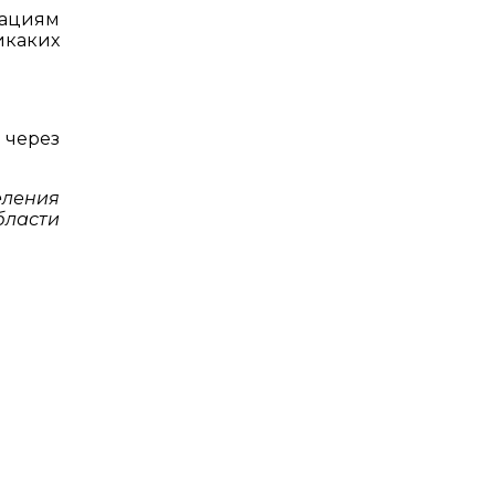
зациям
каких
через
еления
бласти