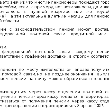
 а это значит, что многие пенсионеры покидают гор
собом, если, к примеру, нет возможности, да и ж
почтальона в душной квартире или же неудо
ие? На эти актуальные в летние месяцы для пенси
 области.
ии с законодательством пенсия может достав
федеральной почтовой связи, кредитной или
зи.
 федеральной почтовой связи каждому пенси
тветствии с графиком доставки, в строгом соответс
и пенсии по месту жительства, он вправе получит
 почтовой связи, но не позднее окончания выпл
ением пенсии на почту можно обратиться в течени
изводиться через кассу отделения почтовой с
лучении пенсии через кассу подается в территори
казаться от получения пенсии через кассу отд
дом при обращении в территориальный орган ПФР.