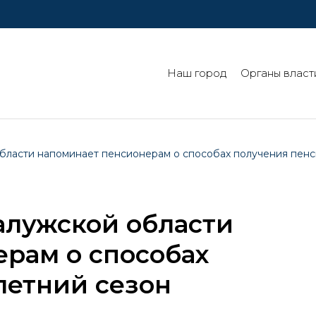
Наш город
Органы власт
ласти напоминает пенсионерам о способах получения пенси
алужской области
рам о способах
летний сезон