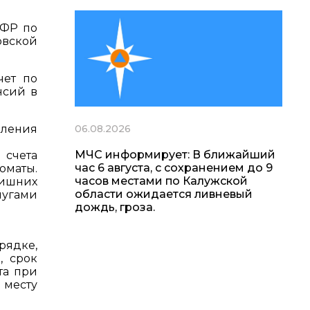
ПФР по
овской
чет по
нсий в
06.08.2026
пления
МЧС информирует: В ближайший
 счета
час 6 августа, с сохранением до 9
оматы.
часов местами по Калужской
лишних
области ожидается ливневый
лугами
дождь, гроза.
рядке,
, срок
та при
 месту