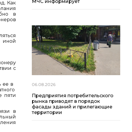
МЧС информирует
од. Как
елания
бно в
онеров
ляться
 иной
онеру
твии с
ь ее в
06.08.2026
атного
е пяти
Предприятия потребительского
рынка приводят в порядок
фасады зданий и прилегающие
вязи в
территории
альный
еления