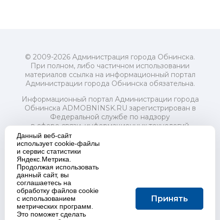
© 2009-2026 Администрация города Обнинска.
При полном, либо частичном использовании
материалов ссылка на информационный портал
Администрации города Обнинска обязательна.
Информационный портал Администрации города
Обнинска ADMOBNINSK.RU зарегистрирован в
Федеральной службе по надзору
в сфере связи, информационных технологий
и массовых коммуникаций (Роскомнадзор) 24 июля
Данный веб-сайт
2018 года.
использует cookie-файлы
и сервис статистики
Свидетельство о регистрации Эл № ФС77-73321
Яндекс.Метрика.
Продолжая использовать
Учредитель: Администрация (исполнительно-
данный сайт, вы
распорядительный орган) городского округа "Город
соглашаетесь на
Обнинск". Главный редактор: Байкова Е.А.
обработку файлов cookie
Адрес электронной почты Редакции:
Принять
с использованием
redactor@admobninsk.ru
метрических программ.
Телефон Редакции: +7 (484) 395-85-85
Это поможет сделать