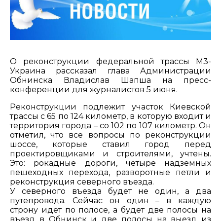
О реконструкции федеральной трассы М3-
Украина рассказал глава Администрации
Обнинска Владислав Шапша на пресс-
конференции для журналистов 5 июня.
Реконструкции подлежит участок Киевской
трассы с 65 по 124 километр, в которую входит и
территория города – со 102 по 107 километр. Он
отметил, что все вопросы по реконструкции
шоссе, которые ставил город перед
проектировщиками и строителями, учтены.
Это: рокадные дороги, четыре надземных
пешеходных перехода, разворотные петли и
реконструкция северного въезда.
У северного въезда будет не один, а два
путепровода. Сейчас он один – в каждую
строну идет по полосе, а будет две полосы на
въезд в Обнинск и две полосы на выезд из