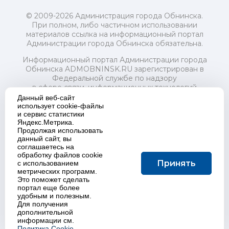
© 2009-2026 Администрация города Обнинска.
При полном, либо частичном использовании
материалов ссылка на информационный портал
Администрации города Обнинска обязательна.
Информационный портал Администрации города
Обнинска ADMOBNINSK.RU зарегистрирован в
Федеральной службе по надзору
в сфере связи, информационных технологий
и массовых коммуникаций (Роскомнадзор) 24 июля
Данный веб-сайт
2018 года.
использует cookie-файлы
и сервис статистики
Свидетельство о регистрации Эл № ФС77-73321
Яндекс.Метрика.
Продолжая использовать
Учредитель: Администрация (исполнительно-
данный сайт, вы
распорядительный орган) городского округа "Город
соглашаетесь на
Обнинск". Главный редактор: Байкова Е.А.
обработку файлов cookie
Адрес электронной почты Редакции:
Принять
с использованием
redactor@admobninsk.ru
метрических программ.
Телефон Редакции: +7 (484) 395-85-85
Это поможет сделать
Настоящий ресурс содержит материалы 18+
портал еще более
Политика в отношении обработки персональных
удобным и полезным.
Для получения
данных
дополнительной
информации см.
Политика Cookie.