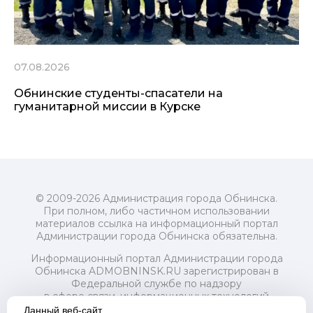
07.08.2026
Обнинские студенты-спасатели на
гуманитарной миссии в Курске
© 2009-2026 Администрация города Обнинска.
При полном, либо частичном использовании
материалов ссылка на информационный портал
Администрации города Обнинска обязательна.
Информационный портал Администрации города
Обнинска ADMOBNINSK.RU зарегистрирован в
Федеральной службе по надзору
в сфере связи, информационных технологий
и массовых коммуникаций (Роскомнадзор) 24 июля
Данный веб-сайт