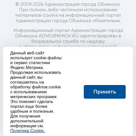
© 2009-2026 Администрация города Обнинска.
При полном, либо частичном использовании
материалов ссылка на информационный портал
Администрации города Обнинска обязательна.
Информационный портал Администрации города
Обнинска ADMOBNINSK.RU зарегистрирован в
Федеральной службе по надзору
в сфере связи, информационных технологий
и массовых коммуникаций (Роскомнадзор) 24 июля
Данный веб-сайт
2018 года.
использует cookie-файлы
и сервис статистики
Свидетельство о регистрации Эл № ФС77-73321
Яндекс.Метрика.
Продолжая использовать
Учредитель: Администрация (исполнительно-
данный сайт, вы
распорядительный орган) городского округа "Город
соглашаетесь на
Обнинск". Главный редактор: Байкова Е.А.
обработку файлов cookie
Адрес электронной почты Редакции:
Принять
с использованием
redactor@admobninsk.ru
метрических программ.
Телефон Редакции: +7 (484) 395-85-85
Это поможет сделать
Настоящий ресурс содержит материалы 18+
портал еще более
Политика в отношении обработки персональных
удобным и полезным.
Для получения
данных
дополнительной
информации см.
Политика Cookie.