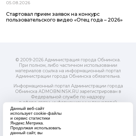
05.08.2026
Стартовал прием заявок на конкурс
пользовательского видео «Отец года – 2026»
© 2009-2026 Администрация города Обнинска.
При полном, либо частичном использовании
материалов ссылка на информационный портал
Администрации города Обнинска обязательна.
Информационный портал Администрации города
Обнинска ADMOBNINSK.RU зарегистрирован в
Федеральной службе по надзору
в сфере связи, информационных технологий
и массовых коммуникаций (Роскомнадзор) 24 июля
Данный веб-сайт
2018 года.
использует cookie-файлы
и сервис статистики
Свидетельство о регистрации Эл № ФС77-73321
Яндекс.Метрика.
Продолжая использовать
Учредитель: Администрация (исполнительно-
данный сайт, вы
распорядительный орган) городского округа "Город