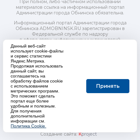
При полном, либо частичном использовании
материалов ссылка на информационный портал
Администрации города Обнинска обязательна.
Информационный портал Администрации города
Обнинска ADMOBNINSK.RU зарегистрирован в
Федеральной службе по надзору
в сфере связи, информационных технологий
и массовых коммуникаций (Роскомнадзор) 24 июля
Данный веб-сайт
2018 года.
использует cookie-файлы
и сервис статистики
Свидетельство о регистрации Эл № ФС77-73321
Яндекс.Метрика.
Продолжая использовать
Учредитель: Администрация (исполнительно-
данный сайт, вы
распорядительный орган) городского округа "Город
соглашаетесь на
Обнинск". Главный редактор: Байкова Е.А.
обработку файлов cookie
Адрес электронной почты Редакции:
Принять
с использованием
redactor@admobninsk.ru
метрических программ.
Телефон Редакции: +7 (484) 395-85-85
Это поможет сделать
Настоящий ресурс содержит материалы 18+
портал еще более
Политика в отношении обработки персональных
удобным и полезным.
Для получения
данных
дополнительной
информации см.
Политика Cookie.
Создание сайта:
K
project