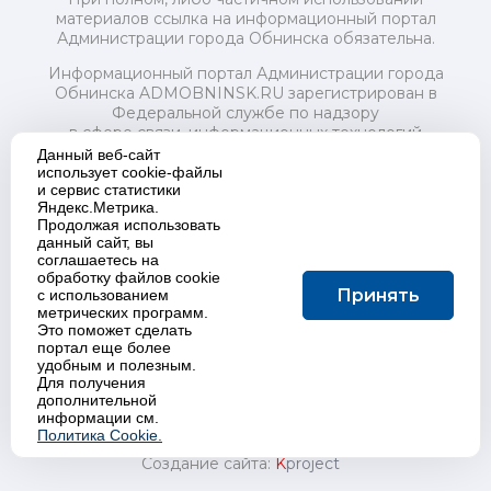
материалов ссылка на информационный портал
Администрации города Обнинска обязательна.
Информационный портал Администрации города
Обнинска ADMOBNINSK.RU зарегистрирован в
Федеральной службе по надзору
в сфере связи, информационных технологий
и массовых коммуникаций (Роскомнадзор) 24 июля
Данный веб-сайт
2018 года.
использует cookie-файлы
и сервис статистики
Свидетельство о регистрации Эл № ФС77-73321
Яндекс.Метрика.
Продолжая использовать
Учредитель: Администрация (исполнительно-
данный сайт, вы
распорядительный орган) городского округа "Город
соглашаетесь на
Обнинск". Главный редактор: Байкова Е.А.
обработку файлов cookie
Адрес электронной почты Редакции:
Принять
с использованием
redactor@admobninsk.ru
метрических программ.
Телефон Редакции: +7 (484) 395-85-85
Это поможет сделать
Настоящий ресурс содержит материалы 18+
портал еще более
Политика в отношении обработки персональных
удобным и полезным.
Для получения
данных
дополнительной
информации см.
Политика Cookie.
Создание сайта:
K
project