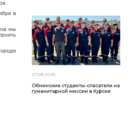
ря.
ября в
тов мы
троить
города
07.08.2026
Обнинские студенты-спасатели на
гуманитарной миссии в Курске