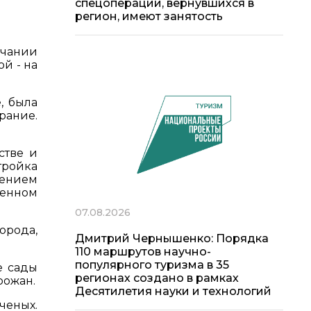
спецоперации, вернувшихся в
регион, имеют занятость
нчании
ой - на
, была
рание.
стве и
тройка
лением
ченном
07.08.2026
орода,
Дмитрий Чернышенко: Порядка
110 маршрутов научно-
популярного туризма в 35
е сады
регионах создано в рамках
рожан.
Десятилетия науки и технологий
ченых.