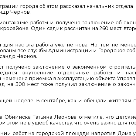
трации города об этом рассказал начальник отдела
ндр Чернов.
-монтажные работы и получено заключение об око
икрорайоне. Один садик рассчитан на 260 мест, втор
для нас эта работа уже не нова. Но, тем не менее
твованы все службы Администрации и Городское соб
ксандр Чернов.
ст получено заключение о законченном строитель
едутся внутренние отделочные работы и нас
ря намечена приемка в эксплуатацию объекта Управ
сад на 300 мест тоже получил заключение о закон
щей неделе. В сентябре, как и обещали жителям г
 Обнинска Татьяна Леонова отметила, что детски
и этом не в ущерб качеству, что очень важно для го
нии работ на городской площади напротив Дома у